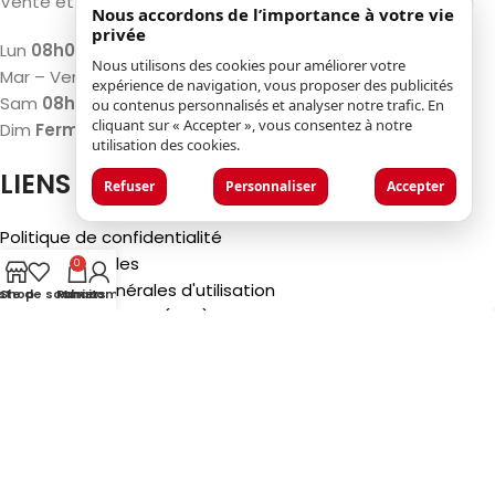
Vente et réparation de machines et Bois de construction
Nous accordons de l’importance à votre vie
privée
Lun
08h00 – 12h00 / 13h00 – 17h00
Nous utilisons des cookies pour améliorer votre
Mar – Ven
07h30 – 12h00 / 13h00 – 18h00
expérience de navigation, vous proposer des publicités
Sam
08h00 – 12h00 / 13h00 – 17h00
ou contenus personnalisés et analyser notre trafic. En
cliquant sur « Accepter », vous consentez à notre
Dim
Fermé
utilisation des cookies.
LIENS
Refuser
Personnaliser
Accepter
Politique de confidentialité
Mentions légales
0
Conditions générales d'utilisation
iste de souhaits
Shop
Panier
Mon compte
Foire aux questions (FAQ)
©2025
Luca Castelli SA
- Via San Gottardo 28 - 6532
Castione (CH)