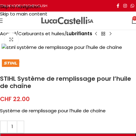
Skip to navigation
ITALIANO
DEUTSCH
ENGLISH
Skip to main content
0
Accueil
Carburants et huiles
Lubrifiants
Click to enlarge
STIHL Système de remplissage pour l’huile
de chaîne
CHF
22.00
Système de remplissage pour l’huile de chaîne