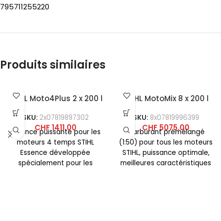
795711255220
Produits similaires
STIHL Moto4Plus 2 x 200 l
STIHL MotoMix 8 x 200 l
SKU:
2x07819897302
SKU:
8x07819996399
CHF
1411.00
CHF
5075.00
Essence puissante pour les
Carburant prémélangé
moteurs 4 temps STIHL
(1:50) pour tous les moteurs
Essence développée
STIHL, puissance optimale,
spécialement pour les
meilleures caractéristiques
petits moteurs STIHL 4
de démarrage à froid,
temps. Sans éthanol,
accélération maximale sur
toute