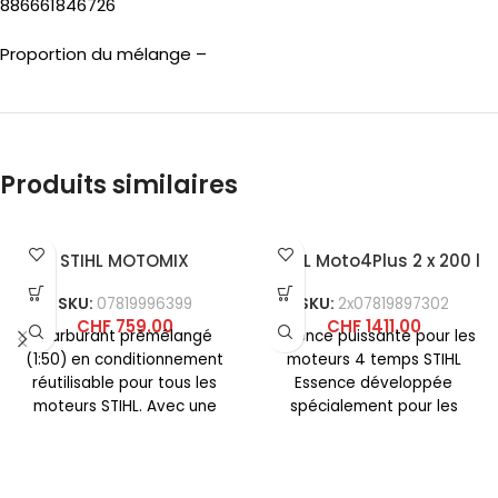
886661846726
Proportion du mélange –
Produits similaires
STIHL MOTOMIX
STIHL Moto4Plus 2 x 200 l
SKU:
07819996399
SKU:
2x07819897302
CHF
759.00
CHF
1411.00
Carburant prémélangé
Essence puissante pour les
(1:50) en conditionnement
moteurs 4 temps STIHL
réutilisable pour tous les
Essence développée
moteurs STIHL. Avec une
spécialement pour les
nouvelle formule d’essence
petits moteurs STIHL 4
et la nouvelle huile
temps. Sans éthanol,