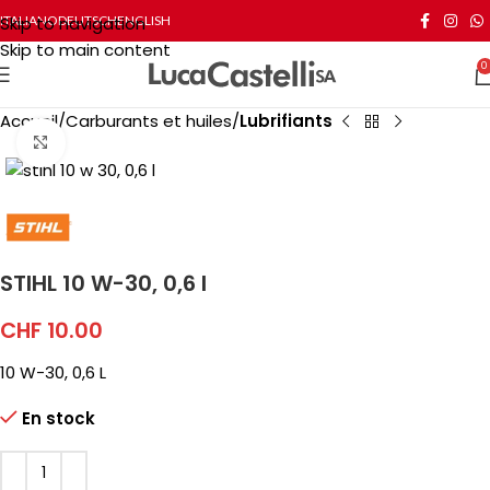
Skip to navigation
ITALIANO
DEUTSCH
ENGLISH
Skip to main content
0
Accueil
Carburants et huiles
Lubrifiants
Click to enlarge
STIHL 10 W-30, 0,6 l
CHF
10.00
10 W-30, 0,6 L
En stock