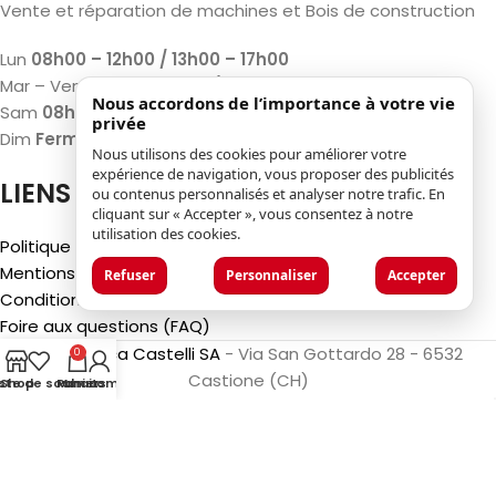
Vente et réparation de machines et Bois de construction
Lun
08h00 – 12h00 / 13h00 – 17h00
Mar – Ven
07h30 – 12h00 / 13h00 – 18h00
Nous accordons de l’importance à votre vie
Sam
08h00 – 12h00 / 13h00 – 17h00
privée
Dim
Fermé
Nous utilisons des cookies pour améliorer votre
expérience de navigation, vous proposer des publicités
LIENS
ou contenus personnalisés et analyser notre trafic. En
cliquant sur « Accepter », vous consentez à notre
utilisation des cookies.
Politique de confidentialité
Mentions légales
Refuser
Personnaliser
Accepter
Conditions générales d'utilisation
Foire aux questions (FAQ)
©2025
Luca Castelli SA
- Via San Gottardo 28 - 6532
0
Castione (CH)
iste de souhaits
Shop
Panier
Mon compte