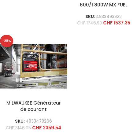
600/1 800W MX FUEL
SKU:
4933493922
CHF
1537.35
CHF
1746.99
-25%
MILWAUKEE Générateur
de courant
SKU:
4933479266
CHF
2359.54
CHF
3146.05