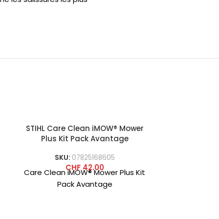
STIHL Care Clean iMOW® Mower
STIHL Entret
Plus Kit Pack Avantage
Tond
SKU:
07825168605
SKU
CHF
42.00
Care Clean iMOW® Mower Plus Kit
Entretien
Pack Avantage
Tond