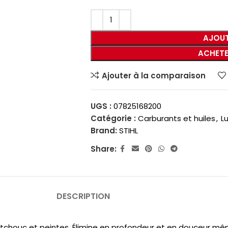
AJOUT
ACHETE
Ajouter à la comparaison
UGS :
07825168200
Catégorie :
Carburants et huiles
,
Lu
Brand:
STIHL
Share:
DESCRIPTION
tchouc et peintes. Élimine en profondeur et en douceur même