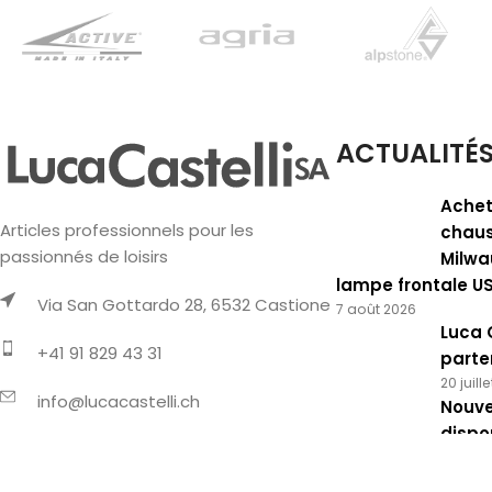
ACTUALITÉ
Achet
Articles professionnels pour les
chaus
passionnés de loisirs
Milwa
lampe frontale U
Via San Gottardo 28, 6532 Castione
7 août 2026
Luca 
+41 91 829 43 31
parte
20 juill
info@lucacastelli.ch
Nouve
dispo
Whatsapp
15 juin 