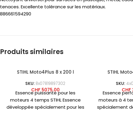
tenaces. Excellente tolérance sur les matériaux.
886661594290
Produits similaires
STIHL Moto4Plus 8 x 200 l
STIHL Moto4
SKU:
8x07819897302
SKU:
4x
CHF
5075.00
CHF
Essence puissante pour les
Essence perf
moteurs 4 temps STIHL Essence
moteurs à 4 te
développée spécialement pour les
spécialement d
petits moteurs STIHL 4 temps. Sans
petits moteurs
éthanol,