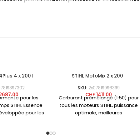
Plus 4 x 200 l
STIHL MotoMix 2 x 200 l
07819897302
SKU:
2x07819996399
2687.00
CHF
1411.00
ormante pour les
Carburant prémélangé (1:50) pour
mps STIHL Essence
tous les moteurs STIHL, puissance
éveloppée pour les
optimale, meilleures
 STIHL à 4 temps.
caractéristiques de démarrage à
froid, accélération maximale sur
toute