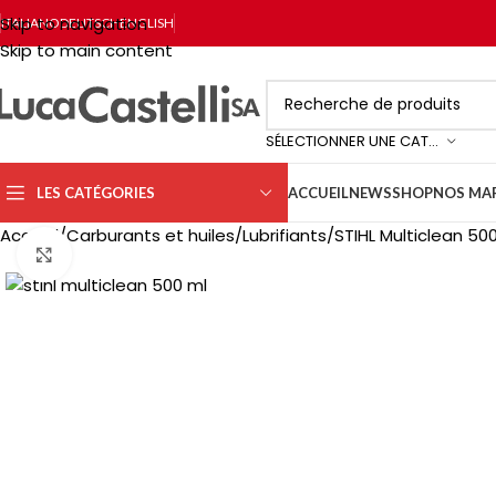
Skip to navigation
ITALIANO
DEUTSCH
ENGLISH
Skip to main content
SÉLECTIONNER UNE CATÉGORIE
LES CATÉGORIES
ACCUEIL
NEWS
SHOP
NOS MA
Accueil
Carburants et huiles
Lubrifiants
STIHL Multiclean 50
Click to enlarge