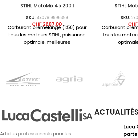
STIHL MotoMix 4 x 200 l
STIHL Moto
SKU:
4x07819996399
SKU:
2x
CHF
2687.00
CHF
Carburant prémélangé (1:50) pour
Carburant prém
tous les moteurs STIHL, puissance
tous les moteur
optimale, meilleures
optimale
caractéristiques de démarrage à
caractéristiqu
froid, accélération maximale sur
froid, accélér
toute
t
ACTUALITÉ
Luca 
Articles professionnels pour les
parte