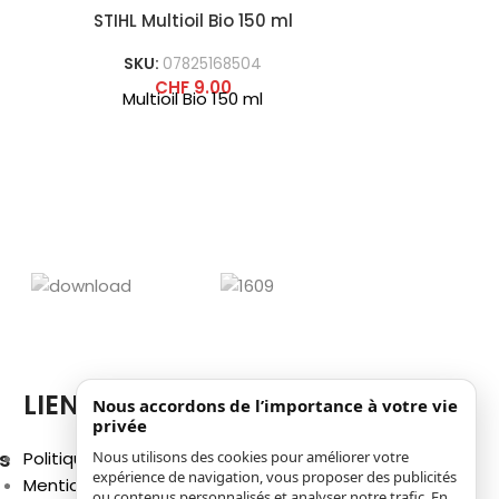
STIHL Multioil Bio 150 ml
STIHL V
SKU:
07825168504
SKU
CHF
9.00
Multioil Bio 150 ml
Vari
LIENS
Nous accordons de l’importance à votre vie
privée
s
Nous utilisons des cookies pour améliorer votre
Politique de confidentialité
expérience de navigation, vous proposer des publicités
Mentions légales
ou contenus personnalisés et analyser notre trafic. En