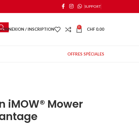
SUPPORT
0
CONNEXION / INSCRIPTION
CHF
0.00
OFFRES SPÉCIALES
an iMOW® Mower
vantage