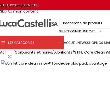
Skip to navigation
ITALIANO
DEUTSCH
ENGLISH
Skip to main content
SÉLECTIONNER UNE CATÉGORIE
LES CATÉGORIES
ACCUEIL
NEWS
SHOP
NOS MA
Accueil
Carburants et huiles
Lubrifiants
STIHL Care Clean i
Click to enlarge