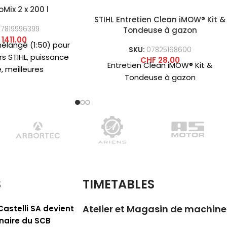
Mix 2 x 200 l
STIHL Entretien Clean iMOW® Kit &
07819996399
Tondeuse à gazon
1411.00
élangé (1:50) pour
SKU:
07825168600
s STIHL, puissance
CHF
28.00
Entretien Clean iMOW® Kit &
, meilleures
Tondeuse à gazon
es de démarrage à
ation maximale sur
oute
S
TIMETABLES
Atelier et Magasin de machine
Castelli SA devient
naire du SCB