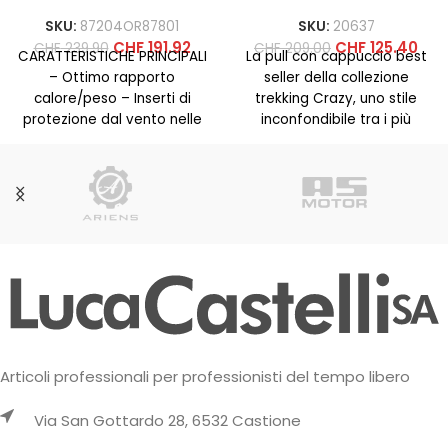
SKU:
87204OR87801
SKU:
20637
CHF
191.92
CHF
125.40
CHF
239.90
CHF
209.00
CARATTERISTICHE PRINCIPALI
La pull con cappuccio best
– Ottimo rapporto
seller della collezione
calore/peso – Inserti di
trekking Crazy, uno stile
protezione dal vento nelle
inconfondibile tra i più
zone esposte – Traspirante
imitati. Prodotta con il
grazie alla struttura
Articoli professionali per professionisti del tempo libero
Via San Gottardo 28, 6532 Castione