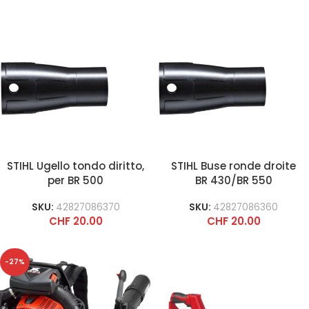
STIHL Ugello tondo diritto,
STIHL Buse ronde droite
per BR 500
BR 430/BR 550
SKU:
42827086370
SKU:
42827086360
CHF
20.00
CHF
20.00
-27%