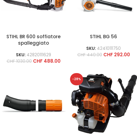
STIHL BR 600 soffiatore
STIHL BG 56
spalleggiato
SKU:
42410111750
CHF
292.00
SKU:
42820111629
CHF
440.00
CHF
488.00
CHF
1030.00
-28%