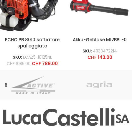
ECHO PB 8010 soffiatore
Akku-Gebläse M12BBL-0
spalleggiato
SKU:
4933472214
CHF
143.00
SKU:
ECAZ5-10125NL
CHF
789.00
CHF
1085.00