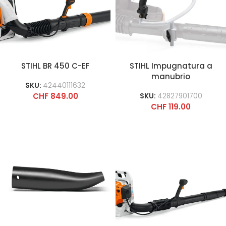
STIHL BR 450 C-EF
STIHL Impugnatura a
manubrio
SKU:
42440111632
CHF
849.00
SKU:
42827901700
CHF
119.00