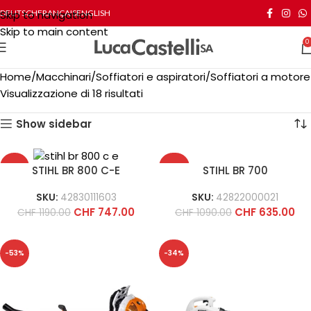
Skip to navigation
DEUTSCH
FRANÇAIS
ENGLISH
Skip to main content
0
Home
Macchinari
Soffiatori e aspiratori
Soffiatori a motore
Visualizzazione di 18 risultati
Show sidebar
-37%
-42%
STIHL BR 800 C-E
STIHL BR 700
SKU:
42830111603
SKU:
42822000021
CHF
747.00
CHF
635.00
CHF
1190.00
CHF
1090.00
-53%
-34%