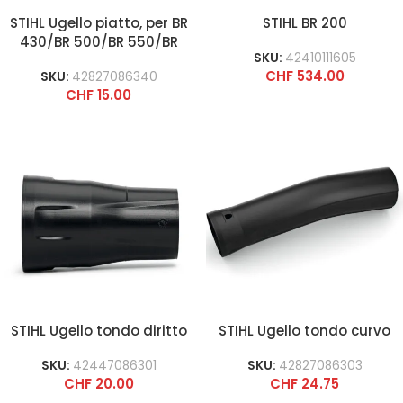
STIHL Ugello piatto, per BR
STIHL BR 200
430/BR 500/BR 550/BR
SKU:
42410111605
600
CHF
534.00
SKU:
42827086340
CHF
15.00
STIHL Ugello tondo diritto
STIHL Ugello tondo curvo
SKU:
42447086301
SKU:
42827086303
CHF
20.00
CHF
24.75