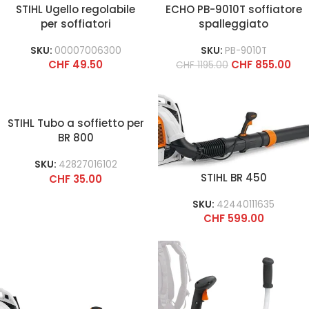
STIHL Ugello regolabile
ECHO PB-9010T soffiatore
per soffiatori
spalleggiato
SKU:
00007006300
SKU:
PB-9010T
CHF
49.50
CHF
855.00
CHF
1195.00
STIHL Tubo a soffietto per
BR 800
SKU:
42827016102
STIHL BR 450
CHF
35.00
SKU:
42440111635
CHF
599.00