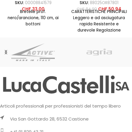
SKU:
00008841579
SKU:
88025OR87801
CHF
33.00
CHF
50.94
CHF
84.90
Bretelle prof.
CARATTERISTICHE PRINCIPALI
nero/arancione, 110 cm, ai
Leggero e ad asciugatura
bottoni
rapida Resistente e
durevole Regolazione
dell’umidità e della
temperatura L’estate alpina
chiama! Con il
Articoli professionali per professionisti del tempo libero
Via San Gottardo 28, 6532 Castione
+41 91 829 43 31