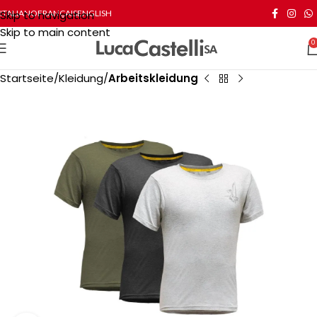
Skip to navigation
ITALIANO
FRANÇAIS
ENGLISH
Skip to main content
0
Startseite
Kleidung
Arbeitskleidung