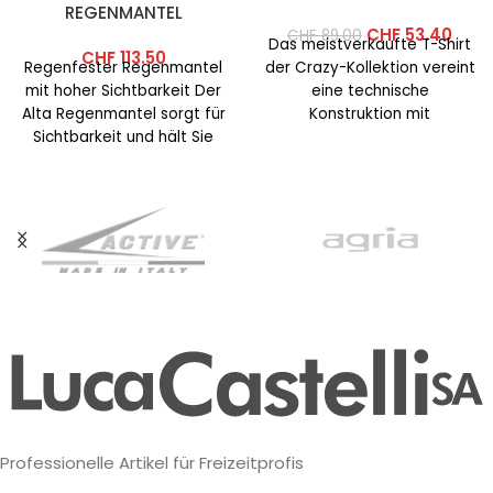
REGENMANTEL
CHF
53.40
CHF
89.00
Das meistverkaufte T-Shirt
CHF
113.50
Regenfester Regenmantel
der Crazy-Kollektion vereint
mit hoher Sichtbarkeit Der
eine technische
Alta Regenmantel sorgt für
Konstruktion mit
Sichtbarkeit und hält Sie
farbenfrohen und
trocken. Fasergehalt:
auffälligen Prints. Dieses
Hauptgewebe: 100%
Jahr wurde der Schnitt
Polyester –
überarbeitet,
Professionelle Artikel für Freizeitprofis