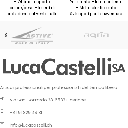
– Ottimo rapporto
Resistente – Idrorepellente
calore/peso – Inserti di
– Molto elasticizzato
protezione dal vento nelle
Sviluppati per le avventure
zone esposte – Traspirante
alpine: i leggeri BRENTA
grazie alla struttura
PANTS da donna, che
Articoli professionali per professionisti del tempo libero
Via San Gottardo 28, 6532 Castione
+41 91 829 43 31
info@lucacastelli.ch