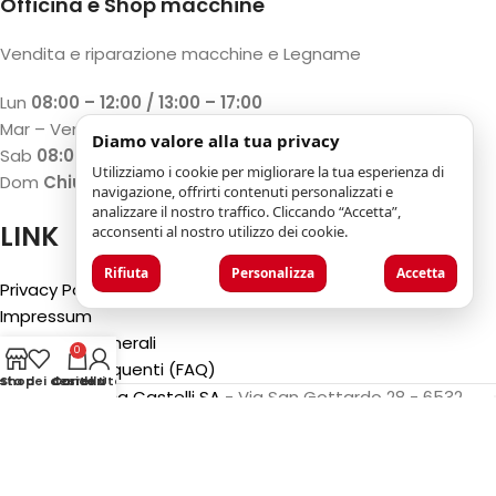
Officina e Shop macchine
Vendita e riparazione macchine e Legname
Lun
08:00 – 12:00 / 13:00 – 17:00
Mar – Ven
07:30 – 12:00 / 13:00 – 18:00
Diamo valore alla tua privacy
Sab
08:00 – 12:00 / 13:00 – 17:00
Utilizziamo i cookie per migliorare la tua esperienza di
Dom
Chiuso
navigazione, offrirti contenuti personalizzati e
analizzare il nostro traffico. Cliccando “Accetta”,
LINK
acconsenti al nostro utilizzo dei cookie.
Rifiuta
Personalizza
Accetta
Privacy Policy
Impressum
Condizioni generali
0
Domande Frequenti (FAQ)
ista dei desideri
Shop
Carrello
Conto Utente
©2025
Luca Castelli SA
- Via San Gottardo 28 - 6532
Castione (CH)