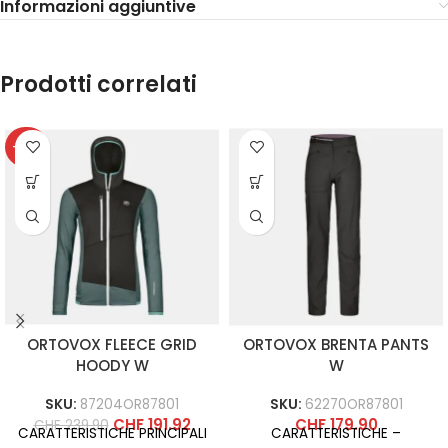
Informazioni aggiuntive
Prodotti correlati
-20%
ORTOVOX FLEECE GRID
ORTOVOX BRENTA PANTS
HOODY W
W
SKU:
87204OR87801
SKU:
62270OR87801
CHF
191.92
CHF
179.90
CHF
239.90
CARATTERISTICHE PRINCIPALI
CARATTERISTICHE –