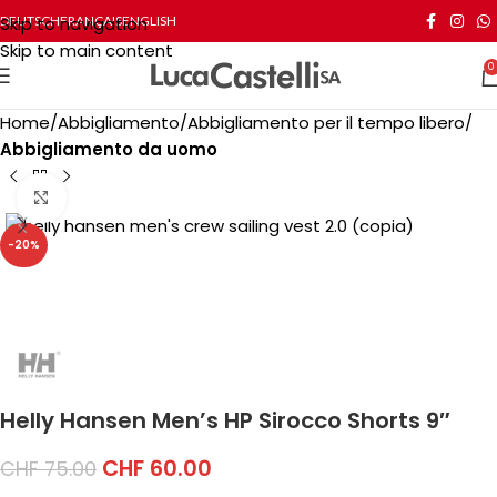
Skip to navigation
DEUTSCH
FRANÇAIS
ENGLISH
Skip to main content
0
Home
Abbigliamento
Abbigliamento per il tempo libero
Abbigliamento da uomo
Click to enlarge
-20%
Helly Hansen Men’s HP Sirocco Shorts 9″
CHF
60.00
CHF
75.00