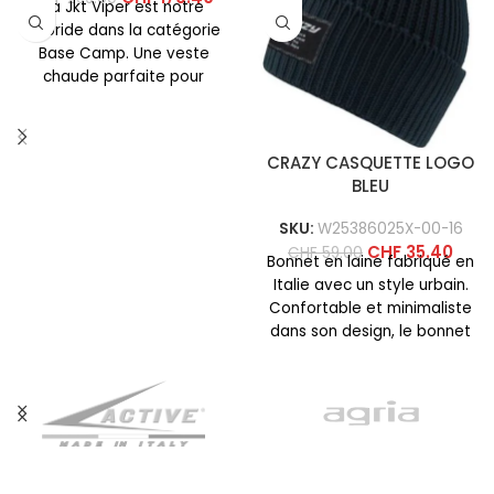
La Jkt Viper est notre
hybride dans la catégorie
Base Camp. Une veste
chaude parfaite pour
l’usage quotidien et pour
CRAZY CASQUETTE LOGO
BLEU
SKU:
W25386025X-00-16
CHF
35.40
CHF
59.00
Bonnet en laine fabriqué en
Italie avec un style urbain.
Confortable et minimaliste
dans son design, le bonnet
Logo est