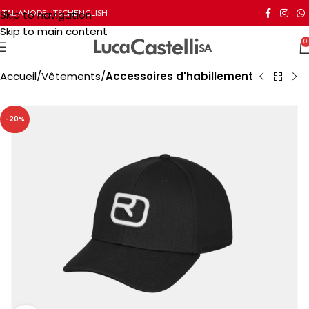
Skip to navigation
ITALIANO
DEUTSCH
ENGLISH
Skip to main content
0
Accueil
Vêtements
Accessoires d'habillement
-20%