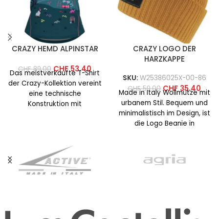
CRAZY HEMD ALPINSTAR
CRAZY LOGO DER
HARZKAPPE
CHF
53.40
CHF
89.00
Das meistverkaufte T-Shirt
SKU:
W25386025X-00-86
der Crazy-Kollektion vereint
CHF
35.40
CHF
59.00
Made in Italy Wollmütze mit
eine technische
urbanem Stil. Bequem und
Konstruktion mit
minimalistisch im Design, ist
farbenfrohen und
die Logo Beanie in
auffälligen Prints. Dieses
verschiedenen Versionen
Jahr wurde der Schnitt
mit
überarbeitet,