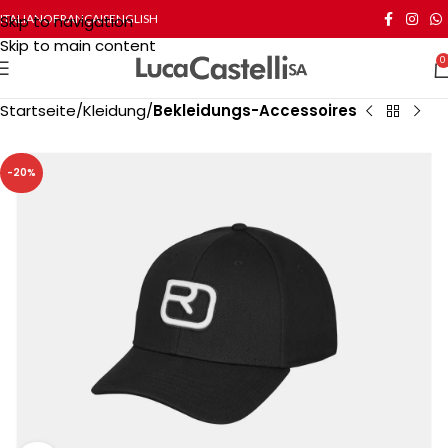
Skip to navigation
ITALIANO
FRANÇAIS
ENGLISH
Skip to main content
0
Startseite
Kleidung
Bekleidungs-Accessoires
-20%