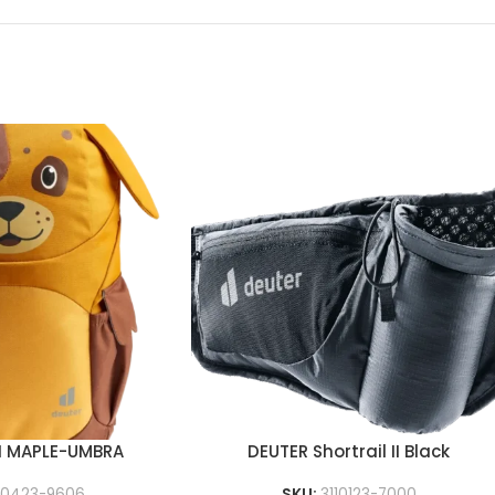
KI MAPLE-UMBRA
DEUTER Shortrail II Black
10423-9606
SKU:
3110123-7000