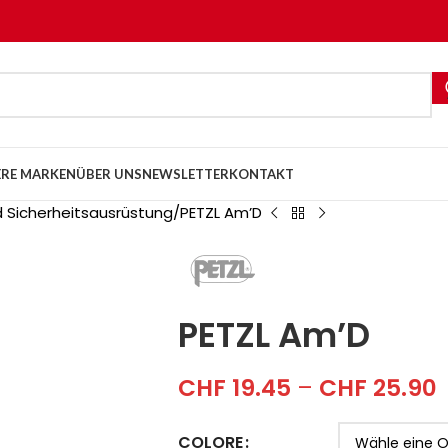
RE MARKEN
ÜBER UNS
NEWSLETTER
KONTAKT
 Sicherheitsausrüstung
PETZL Am’D
PETZL Am’D
CHF
19.45
–
CHF
25.90
COLORE