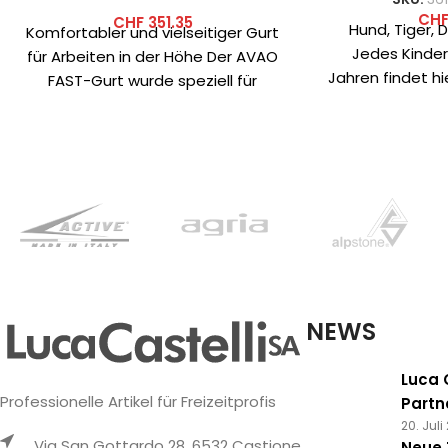
CH
CHF
351.35
Hund, Tiger, 
Komfortabler und vielseitiger Gurt
Jedes Kinder
für Arbeiten in der Höhe Der AVAO
Jahren findet hi
FAST-Gurt wurde speziell für
Der Kikki h
Arbeiter in der Höhe entwickelt.
gepo
NEWS
Luca C
Professionelle Artikel für Freizeitprofis
Partn
20. Juli
Via San Gottardo 28, 6532 Castione
Neue 