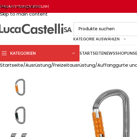
Skip to navigation
ITALIANO
FRANÇAIS
ENGLISH
Skip to main content
KATEGORIE AUSWÄHLEN
KATEGORIEN
STARTSEITE
NEWS
SHOP
UNSE
Startseite
Ausrüstung
Freizeitausrüstung
Auffanggurte und