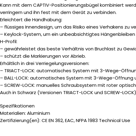
Kann mit dem CAPTIV-Positionierungsbügel kombiniert werde
verringern und ihn fest mit dem Gerät zu verbinden.
Erleichtert die Handhabung:
– flüssiges Innendesign, um das Risiko eines Verhakens zu ve
– Keylock-System, um ein unbeabsichtigtes Hängenbleiben d
H-Profil:
– gewährleistet das beste Verhältnis von Bruchlast zu Gewi
– schützt die Markierungen vor Abrieb.
Erhältlich in drei Verriegelungsversionen:
– TRIACT-LOCK: automatisches System mit 3-Wege-Öffnun
– BALL-LOCK: automatisches System mit 3-Wege-Öffnung u
– SCREW-LOCK: manuelles Schraubsystem mit roter optischer 
Auch in Schwarz (Versionen TRIACT-LOCK und SCREW-LOCK) u
Spezifikationen
Materialien: Aluminium
Zertifizierung(en): CE EN 362, EAC, NFPA 1983 Technical Use