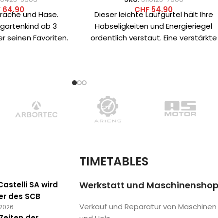
F
64.90
CHF
54.90
Drache und Hase.
Dieser leichte Laufgürtel hält Ihre
gartenkind ab 3
Habseligkeiten und Energieriegel
er seinen Favoriten.
ordentlich verstaut. Eine verstärkte
at einen weich
Flaschentasche mit elastischem
lsterten
Kordelzug hält Ihre
Flüssigkeitszufuhr sicher
TIMETABLES
Werkstatt und Maschinensho
astelli SA wird
er des SCB
Verkauf und Reparatur von Maschinen
 2026
Zeiten der