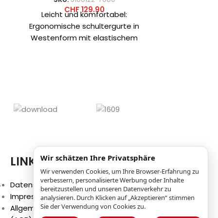
CHF
129.90
Leicht und komfortabel:
SKU:
Ergonomische schultergurte in
Bewegen Sie s
Westenform mit elastischem
bequem in 
Kompressionsriemen, verstellbare
Lite-Rücken
Brustgurte und weiches
perforierte
Rückenmaterial ermöglichen eine
Schult
Anpassung des Rucksacks
Wir schätzen Ihre Privatsphäre
LINKS
Wir verwenden Cookies, um Ihre Browser-Erfahrung zu
verbessern, personalisierte Werbung oder Inhalte
p
Datenschutzbestimmungen
bereitzustellen und unseren Datenverkehr zu
Impressum
analysieren. Durch Klicken auf „Akzeptieren“ stimmen
Sie der Verwendung von Cookies zu.
Allgemeine Geschäftsbedingungen