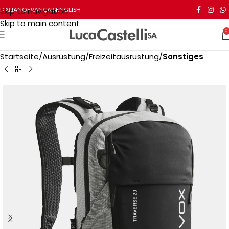
Skip to navigation
ITALIANO
FRANÇAIS
ENGLISH
Skip to main content
0
Startseite
Ausrüstung
Freizeitausrüstung
Sonstiges