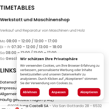
TIMETABLES
Werkstatt und Maschinenshop
Verkauf und Reparatur von Maschinen und Holz
Mo
08:00 – 12:00 / 13:00 – 17:00
Di – Fr
07:30 – 12:00 / 13:00 – 18:00
Sa
08:00 – 12:00 / 13:00 – 17:00
So
Geschlossen
Wir schätzen Ihre Privatsphäre
Wir verwenden Cookies, um Ihre Browser-Erfahrung zu
LINKS
verbessern, personalisierte Werbung oder Inhalte
bereitzustellen und unseren Datenverkehr zu
analysieren. Durch Klicken auf „Akzeptieren“ stimmen
Datenschutzbestimmungen
Sie der Verwendung von Cookies zu.
Impressum
Ablehnen
Anpassen
Akzeptieren
Allgemeine Geschäftsbedingungen (AGB)
Häufig gestellte Fragen (FAQ)
©2025
Luca Castelli SA
- Via San Gottardo 28 - 6532