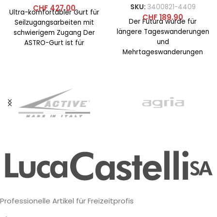
SKU:
3400821-4409
CHF
427.00
Ultra-komfortabler Gurt für
CHF
189.90
Der Futura wurde für
Seilzugangsarbeiten mit
längere Tageswanderungen
schwierigem Zugang Der
und
ASTRO-Gurt ist für
Mehrtageswanderungen
Seilzugangsarbeiter mit
entwickelt, bei denen hoher
schwierigem Zugang
Komfort und einfache
konzipiert. Seine
Handhabung das Ziel sind.
Konstruktion ist an
Das
Professionelle Artikel für Freizeitprofis