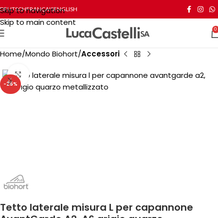
Skip to navigation
DEUTSCH
FRANÇAIS
ENGLISH
Skip to main content
0
Home
Mondo Biohort
Accessori
Click to enlarge
-25%
Tetto laterale misura L per capannone