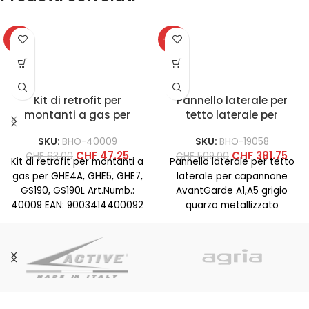
-25%
-25%
Kit di retrofit per
Pannello laterale per
montanti a gas per
tetto laterale per
GHE4A, GHE5, GHE7,
capannone AvantGarde
SKU:
BHO-40009
SKU:
BHO-19058
GS190, GS190L
A1,A5 grigio quarzo
CHF
47.25
CHF
381.75
CHF
63.00
CHF
509.00
metallizzato
Kit di retrofit per montanti a
Pannello laterale per tetto
gas per GHE4A, GHE5, GHE7,
laterale per capannone
GS190, GS190L Art.Numb.:
AvantGarde A1,A5 grigio
40009 EAN: 9003414400092
quarzo metallizzato
Materiale: acciaio Colore:
Art.Numb.: 19058 EAN:
9003414190580 Materiale:
acciaio Colore: grigio-
quarzo