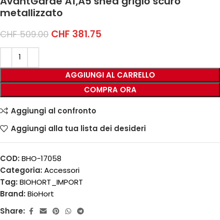
AvantGarde A1,A5 shed grigio scuro
metallizzato
CHF
381.75
CHF
509.00
AGGIUNGI AL CARRELLO
COMPRA ORA
Aggiungi al confronto
Aggiungi alla tua lista dei desideri
COD:
BHO-17058
Categoria:
Accessori
Tag:
BIOHORT_IMPORT
Brand:
BioHort
Share: