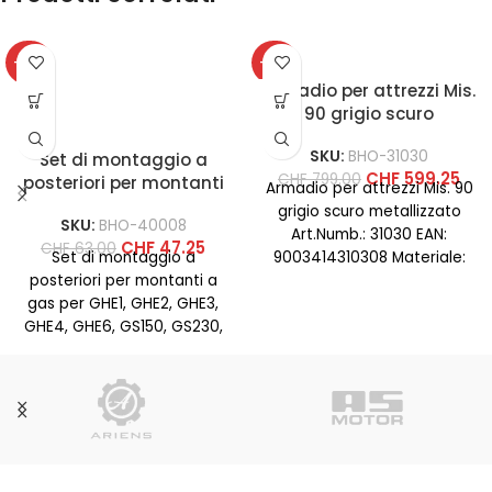
-25%
-25%
Armadio per attrezzi Mis.
90 grigio scuro
metallizzato
SKU:
BHO-31030
Set di montaggio a
CHF
599.25
CHF
799.00
posteriori per montanti
Armadio per attrezzi Mis. 90
a gas per GHE1, GHE2,
grigio scuro metallizzato
SKU:
BHO-40008
GHE3, GHE4, GHE6, GS150,
Art.Numb.: 31030 EAN:
CHF
47.25
CHF
63.00
GS230, GS150L, GS 230L
Set di montaggio a
9003414310308 Materiale:
posteriori per montanti a
acciaio Colore: grigio-scuro
gas per GHE1, GHE2, GHE3,
met Larghezza (mm): 930
GHE4, GHE6, GS150, GS230,
GS150L, GS 230L