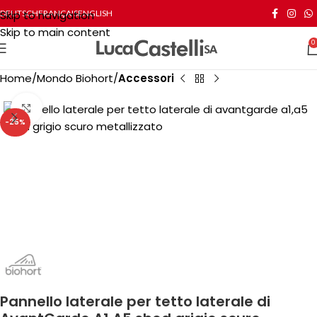
Skip to navigation
DEUTSCH
FRANÇAIS
ENGLISH
Skip to main content
0
Home
Mondo Biohort
Accessori
Click to enlarge
-25%
Pannello laterale per tetto laterale di