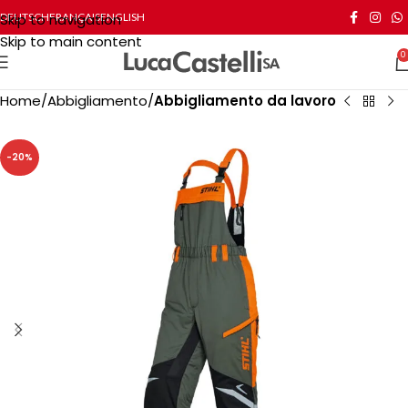
Skip to navigation
DEUTSCH
FRANÇAIS
ENGLISH
Skip to main content
0
Home
Abbigliamento
Abbigliamento da lavoro
-20%