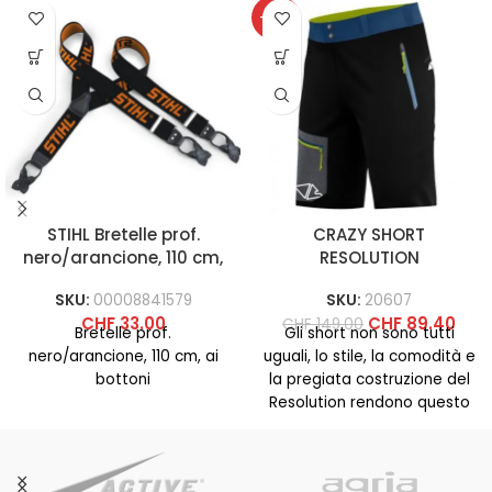
-40%
STIHL Bretelle prof.
CRAZY SHORT
nero/arancione, 110 cm,
RESOLUTION
ai bottoni
SKU:
00008841579
SKU:
20607
CHF
33.00
CHF
89.40
CHF
149.00
Bretelle prof.
Gli short non sono tutti
nero/arancione, 110 cm, ai
uguali, lo stile, la comodità e
bottoni
la pregiata costruzione del
Resolution rendono questo
pantalone completamente