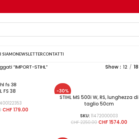
I SIAMO
NEWSLETTER
CONTATTI
aggati “IMPORT-STIHL”
Show
12
18
-30%
L FS 38
STIHL MS 500i W, RS, lunghezza di
400122353
taglio 50cm
CHF
179.00
0
SKU:
11472000003
CHF
1574.00
CHF
2250.00