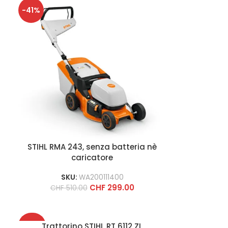
-41%
STIHL RMA 243, senza batteria nè
caricatore
SKU:
WA200111400
CHF
299.00
CHF
510.00
-30%
Trattorino STIHL RT 6112 ZL