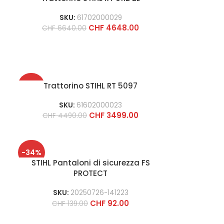
SKU:
61702000029
CHF
4648.00
CHF
6640.00
-22%
Trattorino STIHL RT 5097
SKU:
61602000023
CHF
3499.00
CHF
4490.00
-34%
STIHL Pantaloni di sicurezza FS
PROTECT
SKU:
20250726-141223
CHF
92.00
CHF
139.00