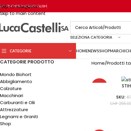
Skip to navigation
DEUTSCH
FRANÇAIS
ENGLISH
Skip to main content
SELEZIONA CATEGORIA
CATEGORIE
HOME
NEWS
SHOP
MARCHI
CH
CATEGORIE PRODOTTO
Home
Prodotti t
Mondo Biohort
Abbigliamento
-30%
STIH
Calzature
Macchinari
SKU:
41
HOT
Carburanti e Olii
CHF
255.0
Attrezzature
Legnami e Graniti
Shop