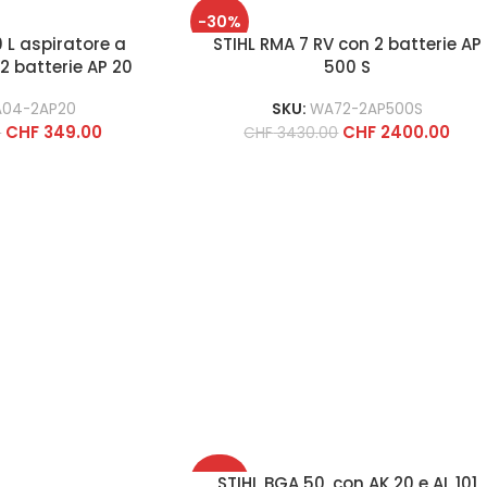
-30%
0 L aspiratore a
STIHL RMA 7 RV con 2 batterie AP
2 batterie AP 20
500 S
A04-2AP20
SKU:
WA72-2AP500S
CHF
349.00
CHF
2400.00
0
CHF
3430.00
-30%
STIHL BGA 50, con AK 20 e AL 101