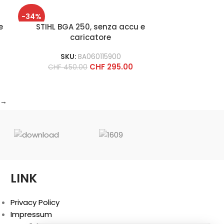
-34%
e
STIHL BGA 250, senza accu e
caricatore
SKU:
BA060115900
CHF
295.00
CHF
450.00
→
LINK
Privacy Policy
Impressum