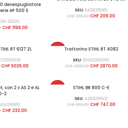
00 decespugliatore
SKU:
BA050115910
erie AP 500 S
CHF
209.00
CHF
299.00
A09-2500S
CHF
1199.00
0
-30%
TIHL RT 6127 ZL
Trattorino STIHL RT 4082
702000030
SKU:
61402000005
CHF
5025.00
CHF
2870.00
0
CHF
4100.00
-37%
, con 2 x AS 2 e AL
STIHL BR 800 C-E
5-2
SKU:
42830111603
CHF
747.00
040116910
CHF
1190.00
CHF
233.00
0