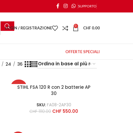
SUPPORTO
0
LOGIN / REGISTRAZIONE
CHF
0.00
OFFERTE SPECIALI
24
36
-50%
STIHL FSA 120 R con 2 batterie AP
30
SKU:
FA08-2AP30
CHF
550.00
CHF
1110.00