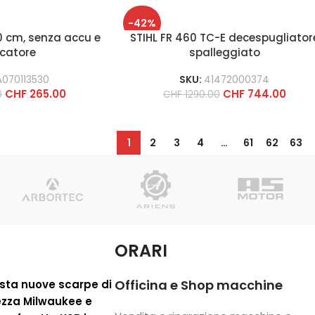
-42%
60 cm, senza accu e
STIHL FR 460 TC-E decespugliator
icatore
spalleggiato
A070113530
SKU:
41472000374
CHF
265.00
CHF
744.00
0
CHF
1290.00
1
2
3
4
…
61
62
63
ORARI
Officina e Shop macchine
sta nuove scarpe di
ezza Milwaukee e