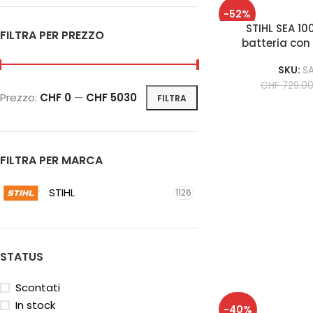
-52%
STIHL SEA 10
FILTRA PER PREZZO
batteria con 
SKU:
S
CHF
729.0
Prezzo:
CHF 0
—
CHF 5030
FILTRA
FILTRA PER MARCA
STIHL
1126
STATUS
Scontati
In stock
-40%