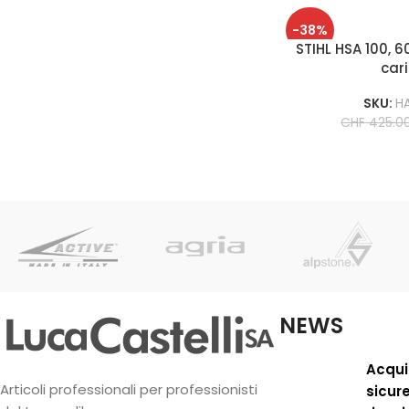
-38%
STIHL HSA 100, 
car
SKU:
H
CHF
425.0
NEWS
Acqui
Articoli professionali per professionisti
sicur