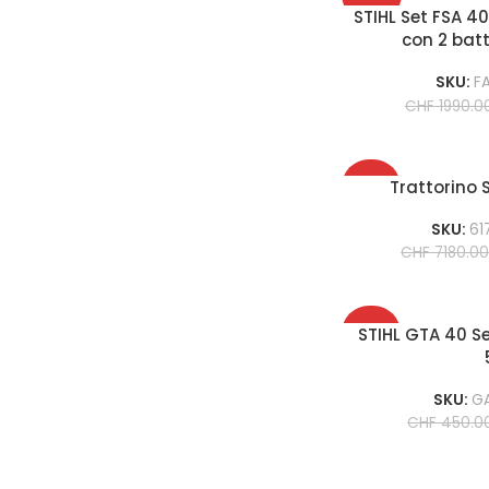
STIHL Set FSA 4
con 2 batt
SKU:
F
CHF
1990.0
-30%
Trattorino S
SKU:
61
CHF
7180.0
-48%
STIHL GTA 40 Set
SKU:
GA
CHF
450.0