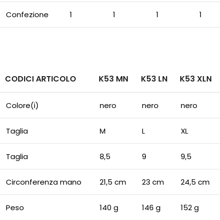
Confezione
1
1
1
1
CODICI ARTICOLO
K53 MN
K53 LN
K53 XLN
Colore(i)
nero
nero
nero
Taglia
M
L
XL
Taglia
8,5
9
9,5
Circonferenza mano
21,5 cm
23 cm
24,5 cm
Peso
140 g
146 g
152 g