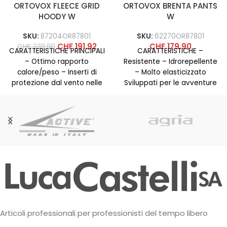
ORTOVOX FLEECE GRID
ORTOVOX BRENTA PANTS
HOODY W
W
SKU:
87204OR87801
SKU:
62270OR87801
CHF
191.92
CHF
179.90
CHF
239.90
CARATTERISTICHE PRINCIPALI
CARATTERISTICHE –
– Ottimo rapporto
Resistente – Idrorepellente
calore/peso – Inserti di
– Molto elasticizzato
protezione dal vento nelle
Sviluppati per le avventure
zone esposte – Traspirante
alpine: i leggeri BRENTA
grazie alla struttura
PANTS da donna, che
Articoli professionali per professionisti del tempo libero