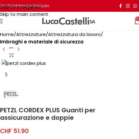
Skip to navigation
DEUTSCH
FRANÇAIS
ENGLISH
Skip to main content
0
Home
Attrezzature
Attrezzatura da lavoro
Imbraghi e materiale di sicurezza
Click to enlarge
PETZL CORDEX PLUS Guanti per
assicurazione e doppie
CHF
51.90