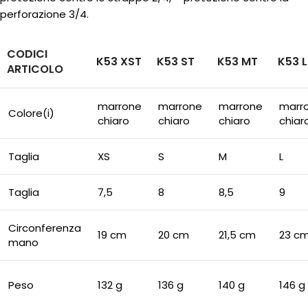
perforazione 3/4.
CODICI
K53 XST
K53 ST
K53 MT
K53 
ARTICOLO
marrone
marrone
marrone
marr
Colore(i)
chiaro
chiaro
chiaro
chiar
Taglia
XS
S
M
L
Taglia
7,5
8
8,5
9
Circonferenza
19 cm
20 cm
21,5 cm
23 c
mano
Peso
132 g
136 g
140 g
146 g