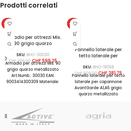
Prodotti correlati
-25%
-25%
Armadio per attrezzi Mis.
90 grigio quarzo
metallizzato
Pannello laterale per
SKU:
BHO-30030
tetto laterale per
CHF
599.25
CHF
799.00
capannone AvantGarde
Armadio per attrezzi Mis. 90
SKU:
BHO-19058
A1,A5 grigio quarzo
grigio quarzo metallizzato
CHF
381.75
CHF
509.00
metallizzato
Art.Numb.: 30030 EAN:
Pannello laterale per tetto
9003414300309 Materiale:
laterale per capannone
acciaio Colore: grigio-
AvantGarde A1,A5 grigio
quarzo met Larghezza
quarzo metallizzato
(mm): 930
Art.Numb.: 19058 EAN:
9003414190580 Materiale:
acciaio Colore: grigio-
quarzo