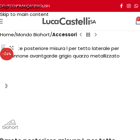
Skip to navigation
DEUTSCH
FRANÇAIS
ENGLISH
Skip to main content
0
Home
Mondo Biohort
Accessori
Click to enlarge
-25%