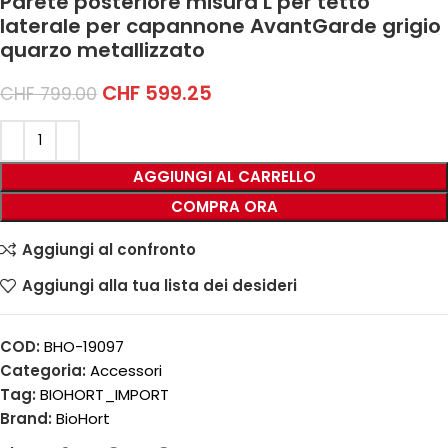
Parete posteriore misura L per tetto
laterale per capannone AvantGarde grigio
quarzo metallizzato
CHF
599.25
CHF
799.00
AGGIUNGI AL CARRELLO
COMPRA ORA
Aggiungi al confronto
Aggiungi alla tua lista dei desideri
COD:
BHO-19097
Categoria:
Accessori
Tag:
BIOHORT_IMPORT
Brand:
BioHort