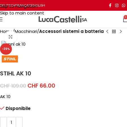
Skip to navigation
DEUTSCH
FRANÇAIS
ENGLISH
Skip to main content
0
Home
Macchinari
Accessori sistemi a batteria
Click to enlarge
-39%
STIHL AK 10
CHF
66.00
CHF
109.00
AK 10
Disponibile