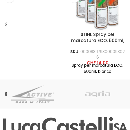
STIHL Spray per
marcatura ECO, 500ml,
bianco
SKU:
0000881179300009302
6
CHF
14.00
Spray per marcatura ECO,
500ml, bianco