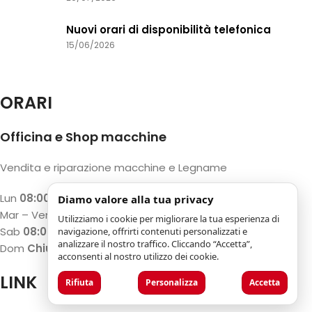
Nuovi orari di disponibilità telefonica
15/06/2026
ORARI
Officina e Shop macchine
Vendita e riparazione macchine e Legname
Lun
08:00 – 12:00 / 13:00 – 17:00
Diamo valore alla tua privacy
Mar – Ven
07:30 – 12:00 / 13:00 – 18:00
Utilizziamo i cookie per migliorare la tua esperienza di
Sab
08:00 – 12:00 / 13:00 – 17:00
navigazione, offrirti contenuti personalizzati e
analizzare il nostro traffico. Cliccando “Accetta”,
Dom
Chiuso
acconsenti al nostro utilizzo dei cookie.
LINK
Rifiuta
Personalizza
Accetta