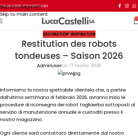
Skip to navigation
ITALIANO
DEUTSCH
ENGLISH
Skip to main content
0
DECORATION
,
INSPIRATION
Restitution des robots
tondeuses – Saison 2026
AdminUser
On 17 février 2026
Informiamo la nostra spettabile clientela che, a partire
dall’ultima settimana di febbraio 2026, avranno inizio le
procedure di riconsegna dei robot tagliaerba sottoposti al
servizio di manutenzione annuale e custoditi presso il
nostro magazzino.
Ogni cliente sarà contattato direttamente dal nostro