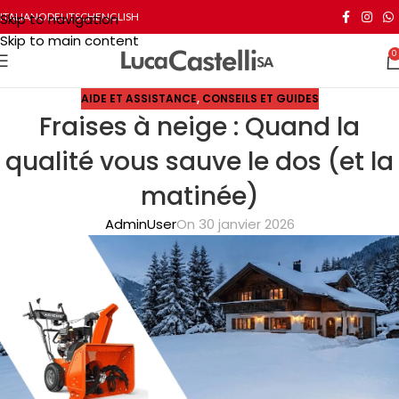
Skip to navigation
ITALIANO
DEUTSCH
ENGLISH
Skip to main content
0
AIDE ET ASSISTANCE
,
CONSEILS ET GUIDES
Fraises à neige : Quand la
qualité vous sauve le dos (et la
matinée)
AdminUser
On 30 janvier 2026