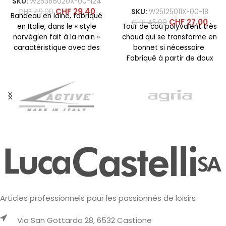
SKU:
W25386020X-00-124
CHF
29.40
CHF
49.00
SKU:
W25125011X-00-18
Bandeau en laine, fabriqué
CHF
27.00
CHF
45.00
en Italie, dans le « style
Tour de cou polyvalent très
norvégien fait à la main »
chaud qui se transforme en
caractéristique avec des
bonnet si nécessaire.
designs exclusifs créés
Fabriqué à partir de doux
Fluffy Warm,
Articles professionnels pour les passionnés de loisirs
Via San Gottardo 28, 6532 Castione