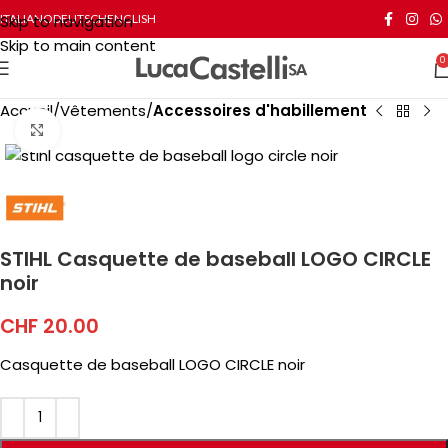
Skip to navigation
ITALIANO
DEUTSCH
ENGLISH
Skip to main content
0
Accueil
Vêtements
Accessoires d'habillement
Click to enlarge
STIHL Casquette de baseball LOGO CIRCLE
noir
CHF
20.00
Casquette de baseball LOGO CIRCLE noir