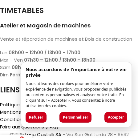
TIMETABLES
Atelier et Magasin de machines
Vente et réparation de machines et Bois de construction
Lun
08h00 – 12h00 / 13h00 – 17h00
Mar – Ven
07h30 – 12h00 / 13h00 – 18h00
Sam
08h00 – 12h00 / 13h00 – 17h00
Nous accordons de l’importance à votre vie
Dim
Fermé
privée
Nous utilisons des cookies pour améliorer votre
LIENS
expérience de navigation, vous proposer des publicités
ou contenus personnalisés et analyser notre trafic. En
cliquant sur « Accepter », vous consentez à notre
Politique de confidentialité
utilisation des cookies.
Mentions légales
Refuser
Personnaliser
Accepter
Conditions générales d'utilisation
Foire aux questions (FAQ)
©2025
Luca Castelli SA
- Via San Gottardo 28 - 6532