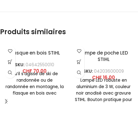
Produits similaires
Flasque en bois STIHL
Lampe de poche LED
STIHL
SKU:
04642550010
CHF
70.00
SKU:
04203600009
Qu’il s’agisse de ski de
CHF
16.00
randonnée ou de
Lampe LED robuste en
randonnée en montagne, la
aluminium de 3 W, couleur
flasque en bois avec
noir anodisé avec gravure
gravure STIHL attire tous
STIHL. Bouton pratique pour
allumer et éteindre