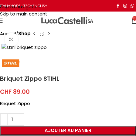
Skip to navigation
ITALIANO
DEUTSCH
ENGLISH
Skip to main content
0
Accueil
Shop
Click to enlarge
Briquet Zippo STIHL
CHF
89.00
Briquet Zippo
AJOUTER AU PANIER