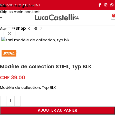
Skip to navigation
ITALIANO
DEUTSCH
ENGLISH
Skip to main content
0
Accueil
Shop
Click to enlarge
Modèle de collection STIHL, Typ BLK
CHF
39.00
Modèle de collection, Typ BLK
AJOUTER AU PANIER