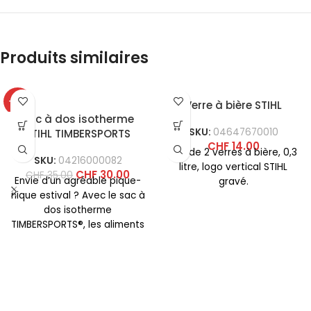
Produits similaires
-14%
Verre à bière STIHL
Sac à dos isotherme
SKU:
04647670010
STIHL TIMBERSPORTS
CHF
14.00
Set de 2 verres à bière, 0,3
SKU:
04216000082
litre, logo vertical STIHL
CHF
30.00
CHF
35.00
Envie d’un agréable pique-
gravé.
nique estival ? Avec le sac à
dos isotherme
TIMBERSPORTS®, les aliments
et les boissons restent frais