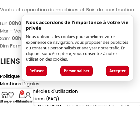
Vente et réparation de machines et Bois de construction
Nous accordons de l’importance à votre vie
Lun
08h00 – 12h00 / 13h00 – 17h00
privée
Mar – Ven
07h30 – 12h00 / 13h00 – 18h00
Nous utilisons des cookies pour améliorer votre
Sam
08h00 – 12h00 / 13h00 – 17h00
expérience de navigation, vous proposer des publicités
Dim
Fermé
ou contenus personnalisés et analyser notre trafic. En
cliquant sur « Accepter », vous consentez à notre
LIENS
utilisation des cookies.
Refuser
Personnaliser
Accepter
Politique de confidentialité
Mentions légales
Conditions générales d'utilisation
0
Foire aux questions (FAQ)
iste de souhaits
Shop
Panier
Mon compte
©2025
Luca Castelli SA
- Via San Gottardo 28 - 6532
Castione (CH)