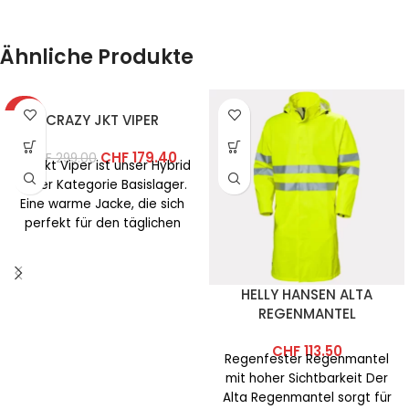
Ähnliche Produkte
-40%
CRAZY JKT VIPER
CHF
179.40
CHF
299.00
Die Jkt Viper ist unser Hybrid
in der Kategorie Basislager.
Eine warme Jacke, die sich
perfekt für den täglichen
Gebrauch
HELLY HANSEN ALTA
REGENMANTEL
CHF
113.50
Regenfester Regenmantel
mit hoher Sichtbarkeit Der
Alta Regenmantel sorgt für