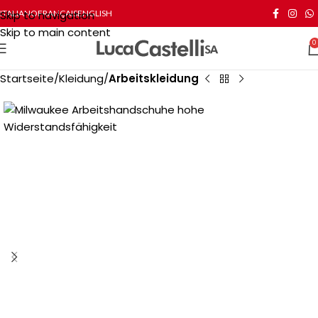
Skip to navigation
ITALIANO
FRANÇAIS
ENGLISH
Skip to main content
0
Startseite
Kleidung
Arbeitskleidung