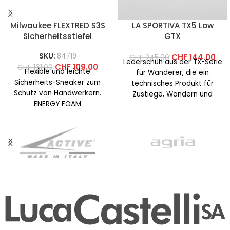
Milwaukee FLEXTRED S3S
LA SPORTIVA TX5 Low
Sicherheitsstiefel
GTX
SKU:
84719
CHF
144.00
CHF
245.00
Lederschuh aus der TX-Serie
CHF
109.00
CHF
161.00
Flexible und leichte
für Wanderer, die ein
Sicherheits-Sneaker zum
technisches Produkt für
Schutz von Handwerkern.
Zustiege, Wandern und
ENERGY FOAM
Klettersteige suchen. Leicht
Fersendämpfung für
und schützend, wasserdicht
überlegene
Energierückgabe und
maximalen Komfort. STEP-
RELEASE-Ferse für
bequemes