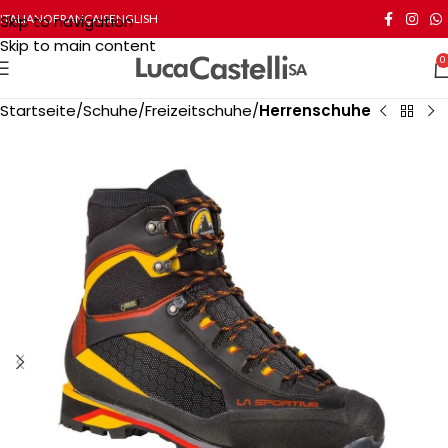
Skip to navigation
ITALIANO
FRANÇAIS
ENGLISH
Skip to main content
0
Startseite
Schuhe
Freizeitschuhe
Herrenschuhe