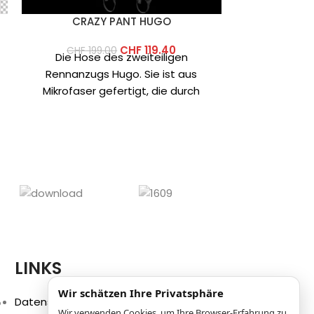
CRAZY PANT HUGO
CRAZY
CHF
119.40
CHF
199.00
Die Hose des zweiteiligen
CHF
59
Handschuhe a
Rennanzugs Hugo. Sie ist aus
mit Prin
Mikrofaser gefertigt, die durch
Wanderungen
einen Graphen-Druck veredelt
oder Laufen
wurde, der die Abriebfestigkeit
eine
atmung
LINKS
Wir schätzen Ihre Privatsphäre
p
Datenschutzbestimmungen
Wir verwenden Cookies, um Ihre Browser-Erfahrung zu