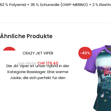
62 % Polyamid + 36 % Schurwolle (OWP-MERINO) + 2 % Elast
Ähnliche Produkte
-40%
-40%
CRAZY JKT VIPER
CHF
179.40
CHF
299.00
Die Jkt Viper ist unser Hybrid in der
Kategorie Basislager. Eine warme
Jacke, die sich perfekt für den
täglichen Gebrauch