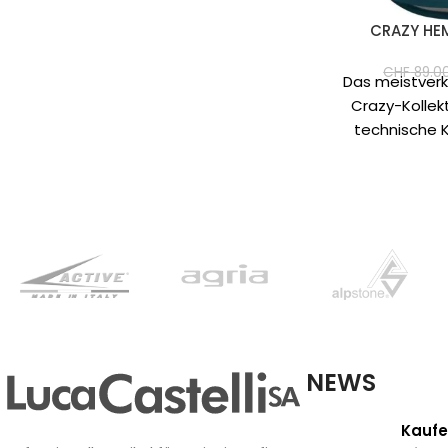
CRAZY HE
CHF
89.0
Das meistverk
Crazy-Kollekt
technische K
farbenfrohen und
Dieses Jahr w
übera
NEWS
Kaufe