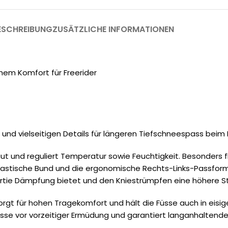
ESCHREIBUNG
ZUSÄTZLICHE INFORMATIONEN
em Komfort für Freerider
nd vielseitigen Details für längeren Tiefschneespass beim 
ut und reguliert Temperatur sowie Feuchtigkeit. Besonders 
elastische Bund und die ergonomische Rechts-Links-Passform
tie Dämpfung bietet und den Kniestrümpfen eine höhere Stra
rgt für hohen Tragekomfort und hält die Füsse auch in eis
üsse vor vorzeitiger Ermüdung und garantiert langanhaltend