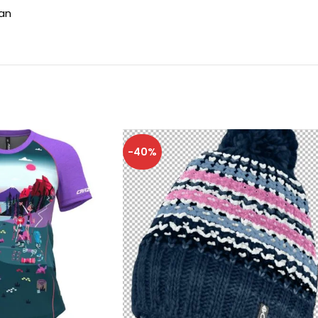
han
-40%