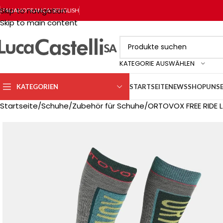
Skip to navigation
ITALIANO
FRANÇAIS
ENGLISH
Skip to main content
KATEGORIE AUSWÄHLEN
KATEGORIEN
STARTSEITE
NEWS
SHOP
UNSE
Startseite
Schuhe
Zubehör für Schuhe
ORTOVOX FREE RIDE