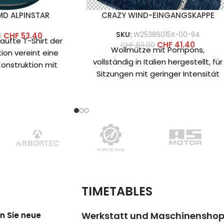
MD ALPINSTAR
CRAZY WIND-EINGANGSKAPPE
SKU:
W25386015X-00-94
CHF
53.40
0
aufte T-Shirt der
CHF
41.40
CHF
69.00
Wollmütze mit Pompons,
ion vereint eine
vollständig in Italien hergestellt, für
onstruktion mit
Sitzungen mit geringer Intensität
 auffälligen Prints.
und für Freizeitaktivitäten an kalten
urde der Schnitt
Tagen. Es ist
rbeitet,
TIMETABLES
Werkstatt und Maschinensho
n Sie neue