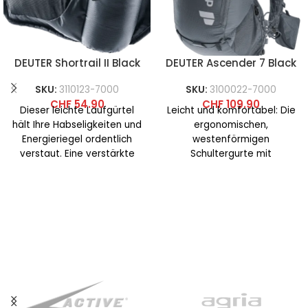
DEUTER Shortrail II Black
DEUTER Ascender 7 Black
SKU:
3110123-7000
SKU:
3100022-7000
CHF
54.90
CHF
109.90
Dieser leichte Laufgürtel
Leicht und komfortabel: Die
hält Ihre Habseligkeiten und
ergonomischen,
Energieriegel ordentlich
westenförmigen
verstaut. Eine verstärkte
Schultergurte mit
Flaschentasche mit
elastischem
elastischem Kordelzug hält
Kompressionsriemen, die
Ihre Flüssigkeitszufuhr sicher
verstellbaren Brustgurte und
das weiche Rückenmaterial
ermöglichen es dem