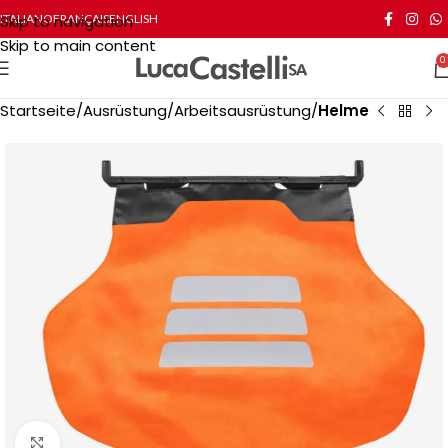
Skip to navigation
ITALIANO
FRANÇAIS
ENGLISH
Skip to main content
0
Startseite
Ausrüstung
Arbeitsausrüstung
Helme
Click to enlarge