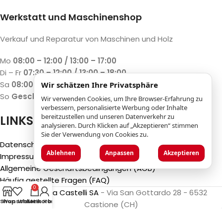
Werkstatt und Maschinenshop
Verkauf und Reparatur von Maschinen und Holz
Mo
08:00 – 12:00 / 13:00 – 17:00
Di – Fr
07:30 – 12:00 / 13:00 – 18:00
Sa
08:00 – 12:00 / 13:00 – 17:00
Wir schätzen Ihre Privatsphäre
So
Geschlossen
Wir verwenden Cookies, um Ihre Browser-Erfahrung zu
verbessern, personalisierte Werbung oder Inhalte
bereitzustellen und unseren Datenverkehr zu
LINKS
analysieren. Durch Klicken auf „Akzeptieren“ stimmen
Sie der Verwendung von Cookies zu.
Datenschutzbestimmungen
Ablehnen
Anpassen
Akzeptieren
Impressum
Allgemeine Geschäftsbedingungen (AGB)
Häufig gestellte Fragen (FAQ)
0
©2025
Luca Castelli SA
- Via San Gottardo 28 - 6532
Shop
Wunschliste
Warenkorb
Mein Konto
Castione (CH)