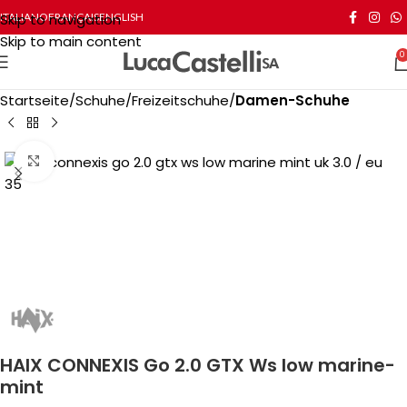
Skip to navigation
ITALIANO
FRANÇAIS
ENGLISH
Skip to main content
0
Startseite
Schuhe
Freizeitschuhe
Damen-Schuhe
Click to enlarge
HAIX CONNEXIS Go 2.0 GTX Ws low marine-
mint