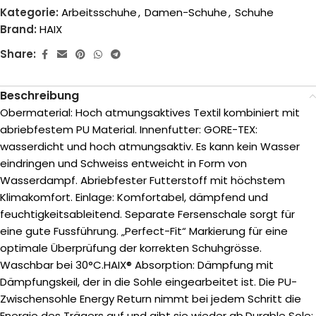
Kategorie:
Arbeitsschuhe
,
Damen-Schuhe
,
Schuhe
Brand:
HAIX
Share:
Beschreibung
Obermaterial: Hoch atmungsaktives Textil kombiniert mit
abriebfestem PU Material. Innenfutter: GORE-TEX:
wasserdicht und hoch atmungsaktiv. Es kann kein Wasser
eindringen und Schweiss entweicht in Form von
Wasserdampf. Abriebfester Futterstoff mit höchstem
Klimakomfort. Einlage: Komfortabel, dämpfend und
feuchtigkeitsableitend. Separate Fersenschale sorgt für
eine gute Fussführung. „Perfect-Fit“ Markierung für eine
optimale Überprüfung der korrekten Schuhgrösse.
Waschbar bei 30°C.HAIX® Absorption: Dämpfung mit
Dämpfungskeil, der in die Sohle eingearbeitet ist. Die PU-
Zwischensohle Energy Return nimmt bei jedem Schritt die
Energie des Trägers auf und gibt sie wieder ab.Durable Sole: