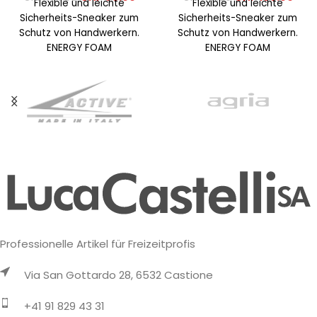
Flexible und leichte
Flexible und leichte
Sicherheits-Sneaker zum
Sicherheits-Sneaker zum
Schutz von Handwerkern.
Schutz von Handwerkern.
ENERGY FOAM
ENERGY FOAM
Fersendämpfung für
Fersendämpfung für
überlegene
überlegene
Energierückgabe und
Energierückgabe und
maximalen Komfort. STEP-
maximalen Komfort. STEP-
RELEASE-Ferse für
RELEASE-Ferse für
bequemes
bequemes
Professionelle Artikel für Freizeitprofis
Via San Gottardo 28, 6532 Castione
+41 91 829 43 31