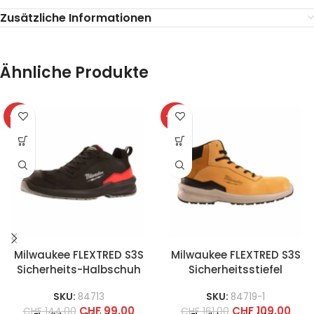
Zusätzliche Informationen
Ähnliche Produkte
-31%
-32%
Milwaukee FLEXTRED S3S
Milwaukee FLEXTRED S3S
Sicherheits-Halbschuh
Sicherheitsstiefel
SKU:
84713
SKU:
84719-1
CHF
99.00
CHF
109.00
CHF
144.00
CHF
161.00