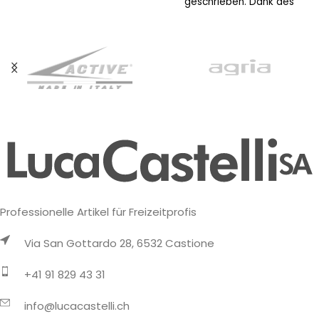
aus Merinowolle und
geschrieben. Dank des
Polypropylen, eine Mischung,
Comfort Fit Leistens bietet
die Wärme und schnelle
der
Trocknung
Professionelle Artikel für Freizeitprofis
Via San Gottardo 28, 6532 Castione
+41 91 829 43 31
info@lucacastelli.ch