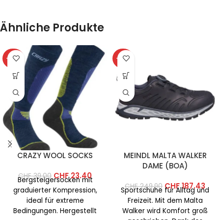
Ähnliche Produkte
-40%
-25%
CRAZY WOOL SOCKS
MEINDL MALTA WALKER
DAME (BOA)
CHF
23.40
CHF
39.00
Bergsteigersocken mit
CHF
187.43
CHF
249.90
graduierter Kompression,
Sportschuhe für Alltag und
ideal für extreme
Freizeit. Mit dem Malta
Bedingungen. Hergestellt
Walker wird Komfort groß