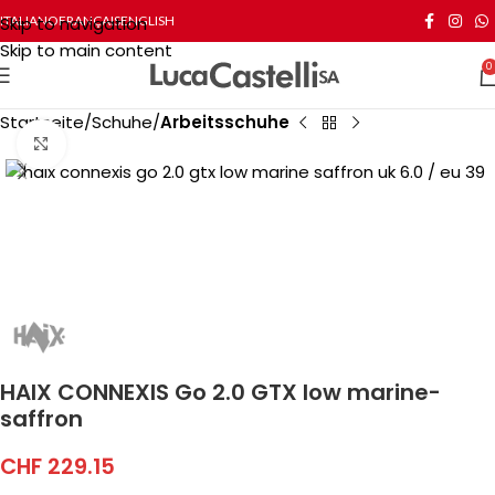
Skip to navigation
ITALIANO
FRANÇAIS
ENGLISH
Skip to main content
0
Startseite
Schuhe
Arbeitsschuhe
Click to enlarge
HAIX CONNEXIS Go 2.0 GTX low marine-
saffron
CHF
229.15