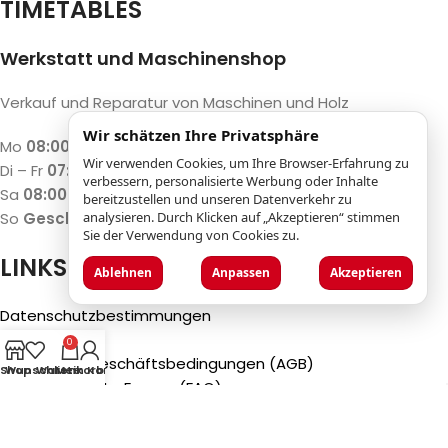
TIMETABLES
Werkstatt und Maschinenshop
Verkauf und Reparatur von Maschinen und Holz
Wir schätzen Ihre Privatsphäre
Mo
08:00 – 12:00 / 13:00 – 17:00
Wir verwenden Cookies, um Ihre Browser-Erfahrung zu
Di – Fr
07:30 – 12:00 / 13:00 – 18:00
verbessern, personalisierte Werbung oder Inhalte
Sa
08:00 – 12:00 / 13:00 – 17:00
bereitzustellen und unseren Datenverkehr zu
analysieren. Durch Klicken auf „Akzeptieren“ stimmen
So
Geschlossen
Sie der Verwendung von Cookies zu.
LINKS
Ablehnen
Anpassen
Akzeptieren
Datenschutzbestimmungen
Impressum
0
Allgemeine Geschäftsbedingungen (AGB)
Shop
Wunschliste
Warenkorb
Mein Konto
Häufig gestellte Fragen (FAQ)
©2025
Luca Castelli SA
- Via San Gottardo 28 - 6532
Castione (CH)