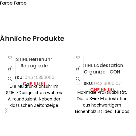
Farbe Farbe
Ähnliche Produkte
STIHL Herrenuhr
STIHL Ladestation
Retrograde
Organizer ICON
SKU:
04645850060
CHF
111.00
SKU:
04216000107
Die Multifunktionsuhr im
CHF
65.00
Maximale Praktikabilität.
STIHL-Design ist ein wahres
Diese 3-in-1-Ladestation
Allroundtalent: Neben der
aus hochwertigem
klassischen Zeitanzeige
Eichenholz ist ideal für das
bietet die Herrenuhr eine
Büro oder den heimischen
frei einstellbare Dual-Time-
Schreibtisch und bietet Platz
Funktion, eine
für