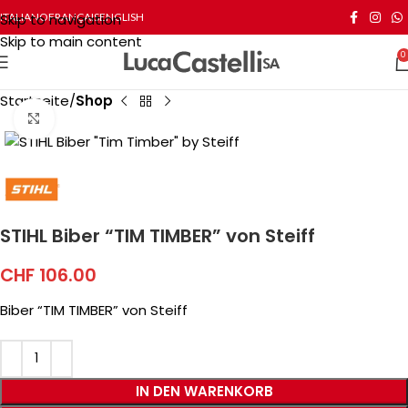
Skip to navigation
ITALIANO
FRANÇAIS
ENGLISH
Skip to main content
0
Startseite
Shop
Click to enlarge
STIHL Biber “TIM TIMBER” von Steiff
CHF
106.00
Biber “TIM TIMBER” von Steiff
IN DEN WARENKORB