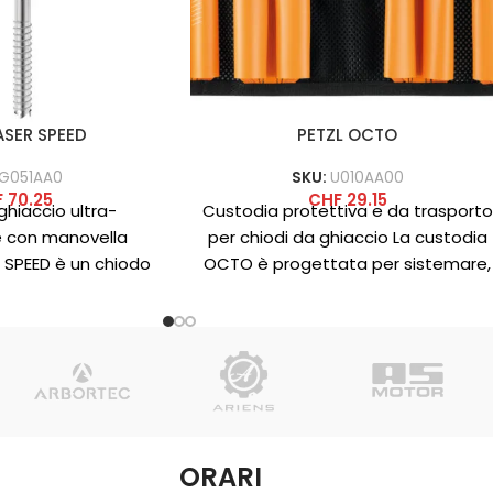
ASER SPEED
PETZL OCTO
G051AA0
SKU:
U010AA00
F
70.25
CHF
29.15
hiaccio ultra-
Custodia protettiva e da trasporto
 con manovella
per chiodi da ghiaccio La custodia
 SPEED è un chiodo
OCTO è progettata per sistemare,
traperformante in
proteggere e trasportare i
 di ghiaccio.
ORARI