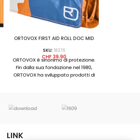
ORTOVOX FIRST AID ROLL DOC MID
PETZL DUA
SKU:
18376
SK
CHF
39.90
ORTOVOX è sinonimo di protezione.
Cordino do
Fin dalla sua fondazione nel 1980,
l’arrampi
ORTOVOX ha sviluppato prodotti di
Progettato pe
emergenza – modellati dalle
lunghe e l’al
A
LINK