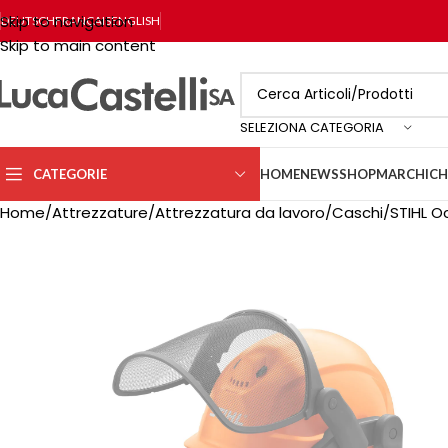
Skip to navigation
DEUTSCH
FRANÇAIS
ENGLISH
Skip to main content
SELEZIONA CATEGORIA
CATEGORIE
HOME
NEWS
SHOP
MARCHI
CH
Home
Attrezzature
Attrezzatura da lavoro
Caschi
STIHL Oc