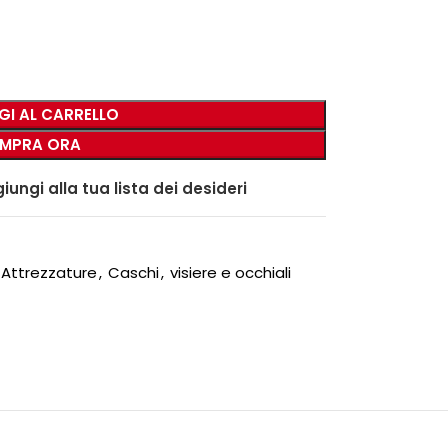
GI AL CARRELLO
MPRA ORA
iungi alla tua lista dei desideri
Attrezzature
,
Caschi
,
visiere e occhiali