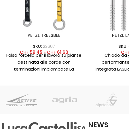
PETZL TREESBEE
PETZL L
SKU:
22607
SKU:
CHF
59.45
-
CHF
61.60
CH
Falsa forcella per il lavoro su piante
Chiodo da g
destinata alle corde con
performante
terminazioni impiombate La
integrata LASER
fettuccia di ancoraggio TREESBEE
da ghiaccio ul
favorisce lo
ogni tipo
NEWS