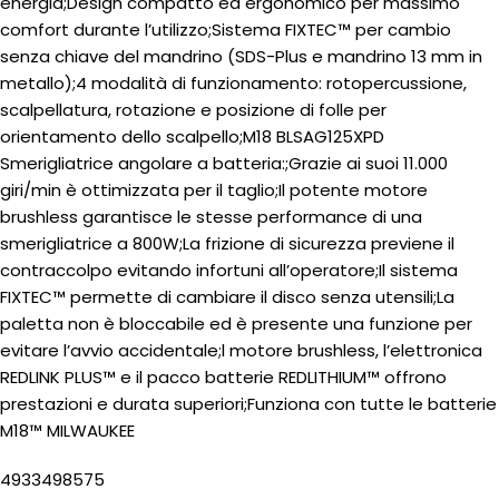
energia;Design compatto ed ergonomico per massimo
comfort durante l’utilizzo;Sistema FIXTEC™ per cambio
senza chiave del mandrino (SDS-Plus e mandrino 13 mm in
metallo);4 modalità di funzionamento: rotopercussione,
scalpellatura, rotazione e posizione di folle per
orientamento dello scalpello;M18 BLSAG125XPD
Smerigliatrice angolare a batteria:;Grazie ai suoi 11.000
giri/min è ottimizzata per il taglio;Il potente motore
brushless garantisce le stesse performance di una
smerigliatrice a 800W;La frizione di sicurezza previene il
contraccolpo evitando infortuni all’operatore;Il sistema
FIXTEC™ permette di cambiare il disco senza utensili;La
paletta non è bloccabile ed è presente una funzione per
evitare l’avvio accidentale;l motore brushless, l’elettronica
REDLINK PLUS™ e il pacco batterie REDLITHIUM™ offrono
prestazioni e durata superiori;Funziona con tutte le batterie
M18™ MILWAUKEE
4933498575