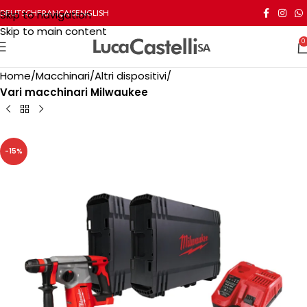
Skip to navigation
DEUTSCH
FRANÇAIS
ENGLISH
Skip to main content
0
Home
Macchinari
Altri dispositivi
Vari macchinari Milwaukee
-15%