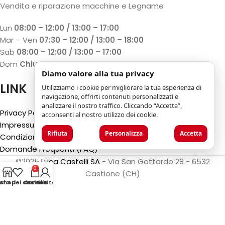
Vendita e riparazione macchine e Legname
Lun
08:00 – 12:00 / 13:00 – 17:00
Mar – Ven
07:30 – 12:00 / 13:00 – 18:00
Sab
08:00 – 12:00 / 13:00 – 17:00
Dom
Chiuso
Diamo valore alla tua privacy
LINK
Utilizziamo i cookie per migliorare la tua esperienza di
navigazione, offrirti contenuti personalizzati e
analizzare il nostro traffico. Cliccando “Accetta”,
Privacy Policy
acconsenti al nostro utilizzo dei cookie.
Impressum
Rifiuta
Personalizza
Accetta
Condizioni generali
Domande Frequenti (FAQ)
©2025
Luca Castelli SA
- Via San Gottardo 28 - 6532
0
Castione (CH)
ista dei desideri
Shop
Carrello
Conto Utente