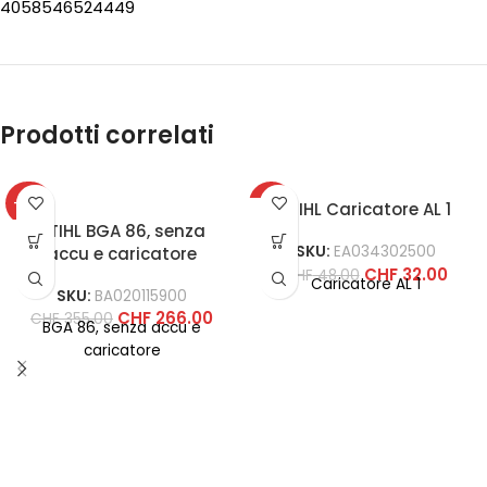
4058546524449
Prodotti correlati
-25%
-33%
STIHL Caricatore AL 1
STIHL BGA 86, senza
SKU:
EA034302500
accu e caricatore
CHF
32.00
CHF
48.00
Caricatore AL 1
SKU:
BA020115900
CHF
266.00
CHF
355.00
BGA 86, senza accu e
caricatore