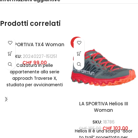
Prodotti correlati
-38%
LA SPORTIVA TX4 Woman
SKU:
20240227-151251
CHF
99.00
Calzatura in pelle
appartenente alla serie
approach Traverse X,
studiata per avvicinamenti
tecnici, ferrate ed
escursionismo: leggera,
LA SPORTIVA Helios III
confortevole e con
Woman
SKU:
18786
CHF
103.00
CHF
165.00
Helios III è una scarpa “door
to trail” progettata per