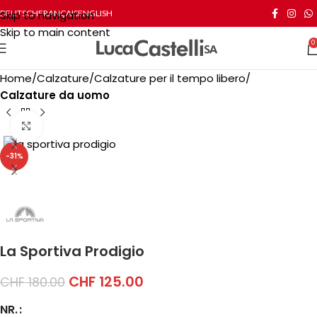
Skip to navigation
DEUTSCH
FRANÇAIS
ENGLISH
Skip to main content
0
Home
Calzature
Calzature per il tempo libero
Calzature da uomo
Click to enlarge
-31%
La Sportiva Prodigio
CHF
125.00
CHF
180.00
NR.