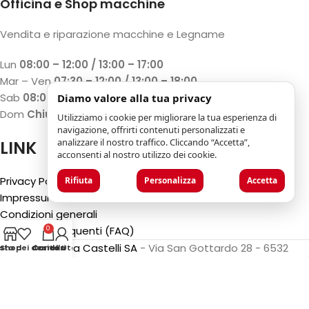
Officina e Shop macchine
Vendita e riparazione macchine e Legname
Lun
08:00 – 12:00 / 13:00 – 17:00
Mar – Ven
07:30 – 12:00 / 13:00 – 18:00
Sab
08:00 – 12:00 / 13:00 – 17:00
Diamo valore alla tua privacy
Dom
Chiuso
Utilizziamo i cookie per migliorare la tua esperienza di
navigazione, offrirti contenuti personalizzati e
analizzare il nostro traffico. Cliccando “Accetta”,
LINK
acconsenti al nostro utilizzo dei cookie.
Privacy Policy
Rifiuta
Personalizza
Accetta
Impressum
Condizioni generali
Domande Frequenti (FAQ)
0
©2025
Luca Castelli SA
- Via San Gottardo 28 - 6532
ista dei desideri
Shop
Carrello
Conto Utente
Castione (CH)