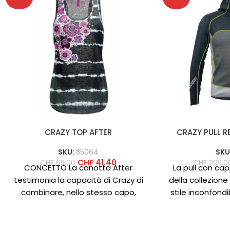
CRAZY TOP AFTER
CRAZY PULL R
SKU:
85064
SKU
CHF
41.40
CHF
69.00
CHF
209.0
CONCETTO La canotta After
La pull con cap
testimonia la capacità di Crazy di
della collezione
combinare, nello stesso capo,
stile inconfondib
funzionalità, stile e colori. Questa è
Prodot