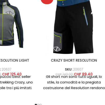
ESOLUTION LIGHT
CRAZY SHORT RESOLUTION
:
20637
SKU:
20607
CHF
125.40
CHF
89.40
0
CHF
149.00
puccio best seller
Gli short non sono tutti uguali, lo
 trekking Crazy, uno
stile, la comodità e la pregiata
ile tra i più imitati.
costruzione del Resolution rendono
ta con il
questo pantalone completament