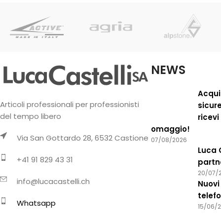
NEWS
Acqui
Articoli professionali per professionisti
sicur
del tempo libero
ricevi
omaggio!
Via San Gottardo 28, 6532 Castione
07/08/2026
Luca 
+41 91 829 43 31
partn
20/07/
info@lucacastelli.ch
Nuovi 
telef
Whatsapp
15/06/