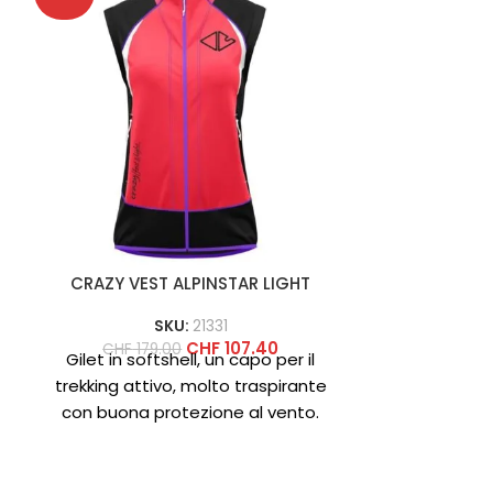
CRAZY VEST ALPINSTAR LIGHT
CRAZY
SKU:
21331
CHF
107.40
CHF
179.00
CHF
89
Gilet in softshell, un capo per il
Ionic è il 
trekking attivo, molto traspirante
trekking 
con buona protezione al vento.
riconosci
e
Prodotto in tessuto Endurance,
rappresenta i