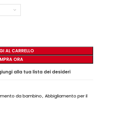
GI AL CARRELLO
MPRA ORA
iungi alla tua lista dei desideri
iamento da bambino
,
Abbigliamento per il