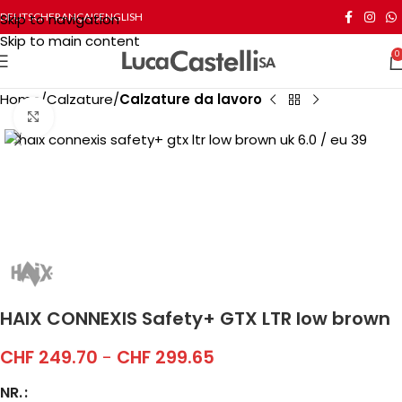
Skip to navigation
DEUTSCH
FRANÇAIS
ENGLISH
Skip to main content
0
Home
Calzature
Calzature da lavoro
Click to enlarge
HAIX CONNEXIS Safety+ GTX LTR low brown
CHF
249.70
-
CHF
299.65
NR.