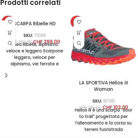
Prodotti correlati
-25%
-38%
SCARPA Ribelle HD
SKU:
71088
CHF
299.00
CHF
399.95
Linea Ribelle, Alpinismo
veloce e leggero Scarpone
leggero, veloce per
alpinismo, vie ferrate e
backpacking impegnativi
anche con carichi pesanti.
LA SPORTIVA Helios III
Woman
SKU:
18786
CHF
103.00
CHF
165.00
Helios III è una scarpa “door
to trail” progettata per
l’allenamento e la corsa su
terreni fuoristrada
compatti. Questa scarpa