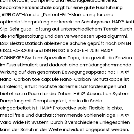
Komfortabel, dämpfend und feuchtigkeitsableitend.
Separate Fersenschale sorgt für eine gute Fussführung.
„AIRFLOW“-Kanäle. „Perfect-Fit“-Markierung für eine
optimale Überprüfung der korrekten Schuhgrösse. HAIX® Anti
Slip: Sehr gute Haftung auf unterschiedlichem Terrain durch
die Profilgestaltung und den verwendeten Spezialgummi.
ESD: Elektrostatisch ableitende Schuhe geprüft nach DIN EN
61340-4-3:2016 und DIN EN ISO 61340-5-1:2016. HAIX®
CONNEXIS® System: Spezielles Tape, das gezielt die Faszien
im Fuss stimuliert und dadurch eine ermüdungshemmende
Wirkung auf den gesamten Bewegungsapparat hat. HAIX®
Nano-Carbon toe cap: Die Nano-Carbon-Schutzkappe ist
ultraleicht, erfüllt höchste Sicherheitsanforderungen und
bietet extra Raum für die Zehen. HAIX® Absorption System:
Dämpfung mit Dämpfungskeil, der in die Sohle
eingearbeitet ist. HAIX® Protective sole: Flexible, leichte,
metallfreie und durchtritthemmende Sohleneinlage. HAIX®
Vario Wide Fit System: Durch 3 verschiedene Einlegesohlen
kann der Schuh in der Weite individuell angepasst werden.