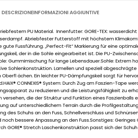
DESCRIZIONE
INFORMAZIONI AGGIUNTIVE
riebfestem PU Material. Innenfutter: GORE-TEX: wasserdicht
serdampf. Abriebfester Futterstoff mit höchstem Klimakom
e gute Fussführung. „Perfect-Fit“ Markierung für eine optim
keil, der in die Sohle eingearbeitet ist. Die PU-Zwischens
Sole: Gummimischung für lange Lebensdauer.Sohle: Extrem hoh
ve Sohlenkonstruktion. Lamellen und speziell abgeschrägte
n Oberfl ächen. Ein leichter PU-Dämpfungskeil sorgt für her
dend.HAIX® CONNEXIS® System: Durch Zug am Faszien-Tape wer
ngsapparat zu reduzieren und die Leistungsfähigkeit zu erha
en versehen, die der Struktur und Funktion eines Faszienball
tung auf unterschiedlichem Terrain durch die Profilgestalt
ng des Schuhs an den Fuss, Schnellverschluss und Schnürse
nd noch bessere Anpassung an den Fuss.Sonstiges: Geringes G
h GORE® Stretch Laschenkonstruktion passt sich der Schuh in