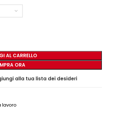
GI AL CARRELLO
MPRA ORA
iungi alla tua lista dei desideri
 lavoro