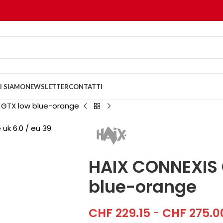
I SIAMO
NEWSLETTER
CONTATTI
 GTX low blue-orange
HAIX CONNEXIS 
blue-orange
CHF
229.15
-
CHF
275.0