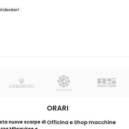
Entdecker!
ORARI
Officina e Shop macchine
sta nuove scarpe di
ezza Milwaukee e