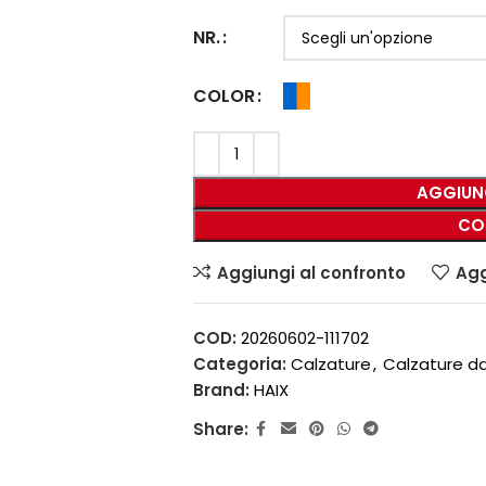
NR.
COLOR
AGGIUN
CO
Aggiungi al confronto
Agg
COD:
20260602-111702
Categoria:
Calzature
,
Calzature da
Brand:
HAIX
Share: