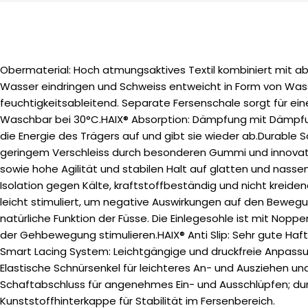
Obermaterial: Hoch atmungsaktives Textil kombiniert mit ab
Wasser eindringen und Schweiss entweicht in Form von Was
feuchtigkeitsableitend. Separate Fersenschale sorgt für ein
Waschbar bei 30°C.HAIX® Absorption: Dämpfung mit Dämpfungs
die Energie des Trägers auf und gibt sie wieder ab.Durable 
geringem Verschleiss durch besonderen Gummi und innovati
sowie hohe Agilität und stabilen Halt auf glatten und nasse
Isolation gegen Kälte, kraftstoffbeständig und nicht krei
leicht stimuliert, um negative Auswirkungen auf den Bewegu
natürliche Funktion der Füsse. Die Einlegesohle ist mit Nopp
der Gehbewegung stimulieren.HAIX® Anti Slip: Sehr gute Haf
Smart Lacing System: Leichtgängige und druckfreie Anpassu
Elastische Schnürsenkel für leichteres An- und Ausziehen u
Schaftabschluss für angenehmes Ein- und Ausschlüpfen; durc
Kunststoffhinterkappe für Stabilität im Fersenbereich.