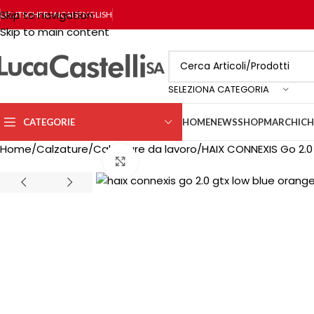
Skip to navigation
DEUTSCH
FRANÇAIS
ENGLISH
Skip to main content
SELEZIONA CATEGORIA
CATEGORIE
HOME
NEWS
SHOP
MARCHI
CH
Home
Calzature
Calzature da lavoro
HAIX CONNEXIS Go 2.0
Click to enlarge