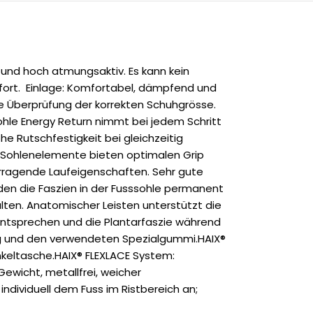
 und hoch atmungsaktiv. Es kann kein
fort. Einlage: Komfortabel, dämpfend und
ale Überprüfung der korrekten Schuhgrösse.
ohle Energy Return nimmt bei jedem Schritt
e Rutschfestigkeit bei gleichzeitig
 Sohlenelemente bieten optimalen Grip
vorragende Laufeigenschaften. Sehr gute
den die Faszien in der Fusssohle permanent
lten. Anatomischer Leisten unterstützt die
s entsprechen und die Plantarfaszie während
ung und den verwendeten Spezialgummi.HAIX®
nkeltasche.HAIX® FLEXLACE System:
ewicht, metallfrei, weicher
dividuell dem Fuss im Ristbereich an;