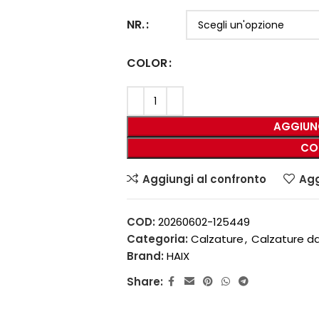
NR.
COLOR
AGGIUN
CO
Aggiungi al confronto
Agg
COD:
20260602-125449
Categoria:
Calzature
,
Calzature d
Brand:
HAIX
Share: