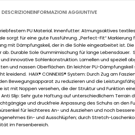
DESCRIZIONE
INFORMAZIONI AGGIUNTIVE
iebfestem PU Material. Innenfutter: Atmungsaktives textiles 
 sorgt für eine gute Fussführung. „Perfect-Fit“ Markierung 
 mit Dämpfungskeil, der in die Sohle eingearbeitet ist. Di
der ab. Durable Sole Gummimischung für lange Lebensdauer. S
und innovative Sohlenkonstruktion. Lamellen und speziell 
atten und nassen Oberflächen. Ein leichter PU-Dämpfungskeil
icht kreidend. HAIX® CONNEXIS® System: Durch Zug am Faszie
 den Bewegungsapparat zu reduzieren und die Leistungsfähig
hle ist mit Noppen versehen, die der Struktur und Funktion ei
nti Slip: Sehr gute Haftung auf unterschiedlichem Terrain d
chtgängige und druckfreie Anpassung des Schuhs an den Fus
ürsenkel für leichteres An- und Ausziehen und noch bessere
angenehmes Ein- und Ausschlüpfen; durch Stretch-Laschenkons
ität im Fersenbereich.