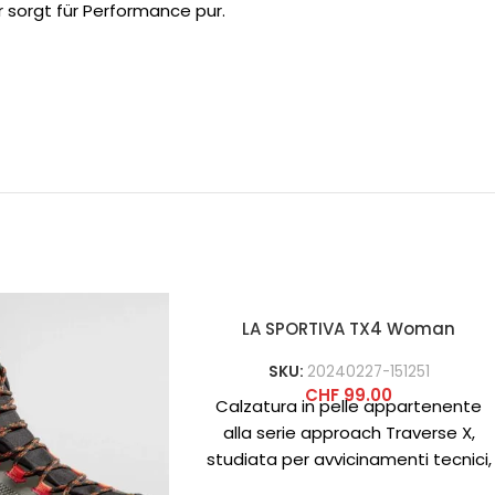
r sorgt für Performance pur.
LA SPORTIVA TX4 Woman
SKU:
20240227-151251
CHF
99.00
Calzatura in pelle appartenente
alla serie approach Traverse X,
studiata per avvicinamenti tecnici,
ferrate ed escursionismo: leggera,