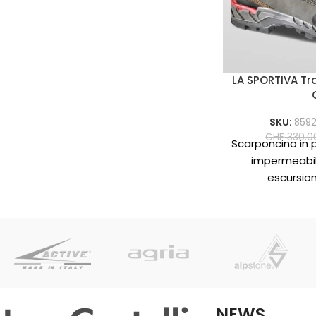
con carichi pesanti.
LA SPORTIVA Tr
SKU:
859
CHF
330.0
Scarponcino in p
impermeabil
escursion
particolar
confortevole e d
tomaia 
NEWS