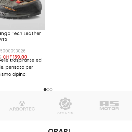
confortevole e con
ango Tech Leather
GTX
25000093026
CHF
159.00
0
elle traspirante ed
e, pensato per
ismo alpino:
mente leggero,
urevole grazie alla
in nubuck.
ORARI