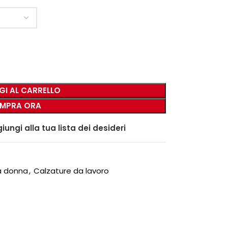
GI AL CARRELLO
MPRA ORA
iungi alla tua lista dei desideri
a donna
,
Calzature da lavoro