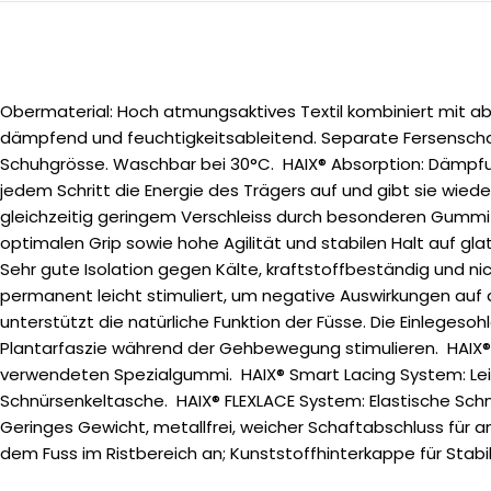
Obermaterial: Hoch atmungsaktives Textil kombiniert mit abr
dämpfend und feuchtigkeitsableitend. Separate Fersenschale
Schuhgrösse. Waschbar bei 30°C. HAIX® Absorption: Dämpfung
jedem Schritt die Energie des Trägers auf und gibt sie wie
gleichzeitig geringem Verschleiss durch besonderen Gummi 
optimalen Grip sowie hohe Agilität und stabilen Halt auf gl
Sehr gute Isolation gegen Kälte, kraftstoffbeständig und n
permanent leicht stimuliert, um negative Auswirkungen auf
unterstützt die natürliche Funktion der Füsse. Die Einlegeso
Plantarfaszie während der Gehbewegung stimulieren. HAIX® A
verwendeten Spezialgummi. HAIX® Smart Lacing System: Lei
Schnürsenkeltasche. HAIX® FLEXLACE System: Elastische Schn
Geringes Gewicht, metallfrei, weicher Schaftabschluss für 
dem Fuss im Ristbereich an; Kunststoffhinterkappe für Stabil