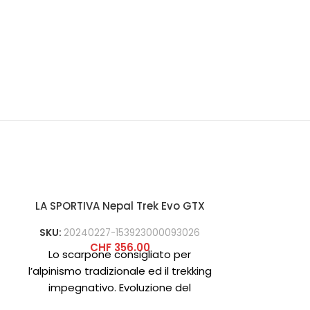
LA SPORTIVA Nepal Trek Evo GTX
SKU:
20240227-153923000093026
CHF
356.00
Lo scarpone consigliato per
l’alpinismo tradizionale ed il trekking
impegnativo. Evoluzione del
modello Nepal Trek, adotta la