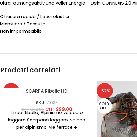
Ultra-atmungsaktiv und voller Energie – Dein CONNEXIS 2.0 Ai
Chiusura rapida / Lacci elastici
Microfibra / Tessuto
Non impermeabile
Prodotti correlati
-25%
-52%
SCARPA Ribelle HD
SKU:
71088
SOLD
NEW
OUT
CHF
299.00
CHF
399.95
Linea Ribelle, Alpinismo veloce e
leggero Scarpone leggero, veloce
per alpinismo, vie ferrate e
backpacking impegnativi anche