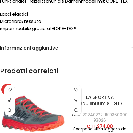
Funktionaler Freizeitschuh als Damenmodell mit GORE-TEX
Lacci elastici
Microfibra/tessuto
impermeabile grazie al GORE-TEX®
Informazioni aggiuntive
Prodotti correlati
-38%
LA SPORTIVA
Aequilibrium ST GTX
SKU:
20240227-1519360000
93026
CHF
274.00
Scarpone ultra leggero da