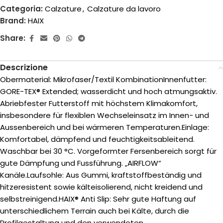
Categoria:
Calzature
,
Calzature da lavoro
Brand:
HAIX
Share:
Descrizione
Obermaterial: Mikrofaser/Textil KombinationInnenfutter:
GORE-TEX® Extended; wasserdicht und hoch atmungsaktiv.
Abriebfester Futterstoff mit höchstem Klimakomfort,
insbesondere für flexiblen Wechseleinsatz im Innen- und
Aussenbereich und bei wärmeren Temperaturen.Einlage:
Komfortabel, dämpfend und feuchtigkeitsableitend.
Waschbar bei 30 °C. Vorgeformter Fersenbereich sorgt für
gute Dämpfung und Fussführung. „AIRFLOW“
Kanäle.Laufsohle: Aus Gummi, kraftstoffbeständig und
hitzeresistent sowie kälteisolierend, nicht kreidend und
selbstreinigend.HAIX® Anti Slip: Sehr gute Haftung auf
unterschiedlichem Terrain auch bei Kälte, durch die
Profilgestaltung und den verwendeten