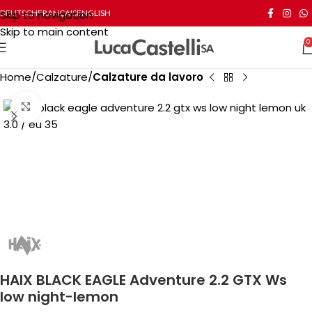
Skip to navigation
DEUTSCH
FRANÇAIS
ENGLISH
Skip to main content
0
Home
Calzature
Calzature da lavoro
Click to enlarge
HAIX BLACK EAGLE Adventure 2.2 GTX Ws
low night-lemon