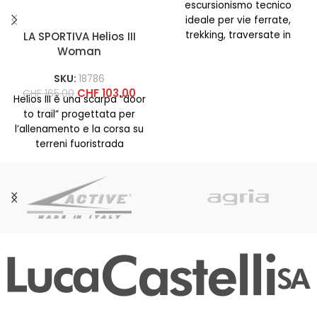
escursionismo tecnico
ideale per vie ferrate,
trekking, traversate in
LA SPORTIVA Helios III
ghiacciaio e su terreni misti.
Woman
DESCRIZIONE Aequilibrium
SKU:
18786
CHF
103.00
CHF
165.00
Helios III è una scarpa “door
to trail” progettata per
l’allenamento e la corsa su
terreni fuoristrada
compatti. Questa scarpa