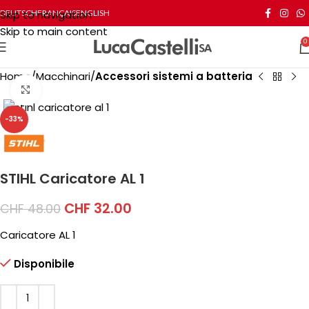
Skip to navigation
DEUTSCH
FRANÇAIS
ENGLISH
Skip to main content
0
Home
Macchinari
Accessori sistemi a batteria
Click to enlarge
-33%
STIHL Caricatore AL 1
CHF
32.00
CHF
48.00
Caricatore AL 1
Disponibile