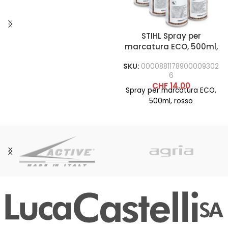
STIHL Spray per
marcatura ECO, 500ml,
rosso
SKU:
0000881178900009302
6
CHF
14.00
Spray per marcatura ECO,
500ml, rosso