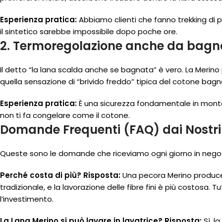
Esperienza pratica:
Abbiamo clienti che fanno trekking di p
il sintetico sarebbe impossibile dopo poche ore.
2. Termoregolazione anche da bagn
Il detto “la lana scalda anche se bagnata” è vero. La Merino
quella sensazione di “brivido freddo” tipica del cotone bagn
Esperienza pratica:
È una sicurezza fondamentale in montagna
non ti fa congelare come il cotone.
Domande Frequenti (FAQ) dai Nostri 
Queste sono le domande che riceviamo ogni giorno in negoz
Perché costa di più?
Risposta:
Una pecora Merino produce
tradizionale, e la lavorazione delle fibre fini è più costosa. T
l’investimento.
La Lana Merino si può lavare in lavatrice?
Risposta:
Sì, l