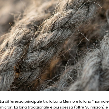
La differenza principale tra la Lana Merino e la lana “normale”
micron. La lana tradizionale è più spessa (oltre 30 micron) e ri