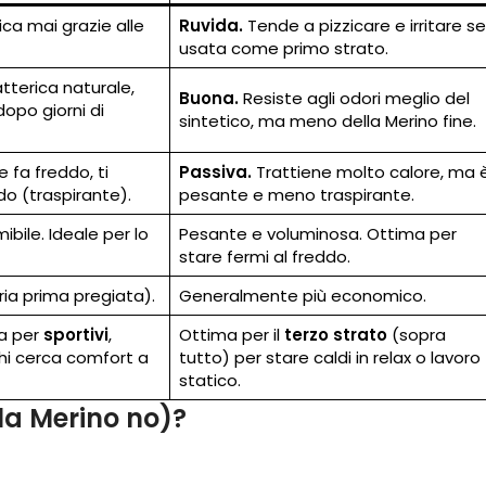
ca mai grazie alle
Ruvida.
Tende a pizzicare e irritare se
usata come primo strato.
tterica naturale,
Buona.
Resiste agli odori meglio del
opo giorni di
sintetico, ma meno della Merino fine.
e fa freddo, ti
Passiva.
Trattiene molto calore, ma 
do (traspirante).
pesante e meno traspirante.
bile. Ideale per lo
Pesante e voluminosa. Ottima per
stare fermi al freddo.
ia prima pregiata).
Generalmente più economico.
ta per
sportivi
,
Ottima per il
terzo strato
(sopra
hi cerca comfort a
tutto) per stare caldi in relax o lavoro
statico.
la Merino no)?