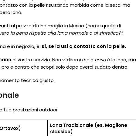
 a contatto con la pelle risultando morbida come la seta, ma
ella lana.
vanti al prezzo di una maglia in Merino (come quelle di
ero la pena rispetto alla lana normale o al sintetico?”
.
na e in negozio, è:
sì, se la usi a contatto con la pelle.
 mano
al vostro servizio. Non vi diremo solo
cosa
è la lana, ma
eri pro e contro che scopri solo dopo averci sudato dentro.
gliamento tecnico giusto.
onale
le tue prestazioni outdoor.
Lana Tradizionale (es. Maglione
 Ortovox)
classico)