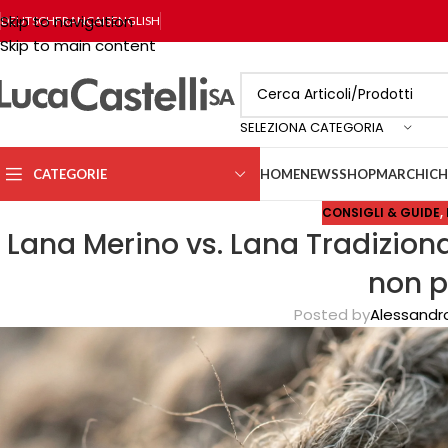
Skip to navigation
DEUTSCH
FRANÇAIS
ENGLISH
Skip to main content
SELEZIONA CATEGORIA
CATEGORIE
HOME
NEWS
SHOP
MARCHI
CH
CONSIGLI & GUIDE
,
Lana Merino vs. Lana Tradiziona
non p
Posted by
Alessandro