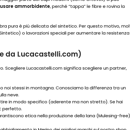
 usare ammorbidente
, perché “tappa” le fibre e rovina la
ibra pura è più delicata del sintetico. Per questo motivo, mol
Sintetico) o lavorazioni speciali per aumentare la resistenza
e da Lucacastelli.com)
o. Scegliere Lucacastelli.com significa scegliere un partner,
noi stessi in montagna. Conosciamo la differenza tra un
lla neve.
ire in modo specifico (aderente ma non stretto). Se hai
t perfetto.
rantiscono etica nella produzione della lana (Mulesing-free
i abbigliamento in Merino dei migliori marchi sul nostro shop