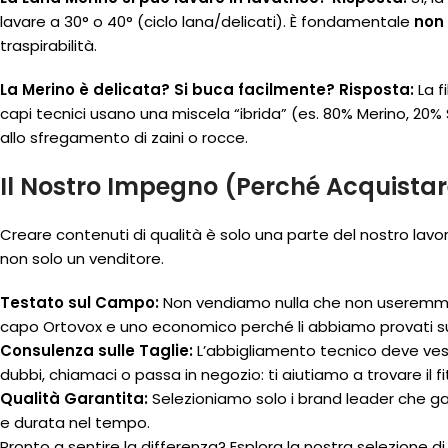
lavare a 30° o 40° (ciclo lana/delicati). È fondamentale
non
traspirabilità.
La Merino è delicata? Si buca facilmente?
Risposta:
La f
capi tecnici usano una miscela “ibrida” (es. 80% Merino, 20% 
allo sfregamento di zaini o rocce.
Il Nostro Impegno (Perché Acquistar
Creare contenuti di qualità è solo una parte del nostro lavor
non solo un venditore.
Testato sul Campo:
Non vendiamo nulla che non useremmo 
capo Ortovox e uno economico perché li abbiamo provati su
Consulenza sulle Taglie:
L’abbigliamento tecnico deve vest
dubbi, chiamaci o passa in negozio: ti aiutiamo a trovare il fi
Qualità Garantita:
Selezioniamo solo i brand leader che ga
e durata nel tempo.
Pronto a sentire la differenza? Esplora la nostra selezione d