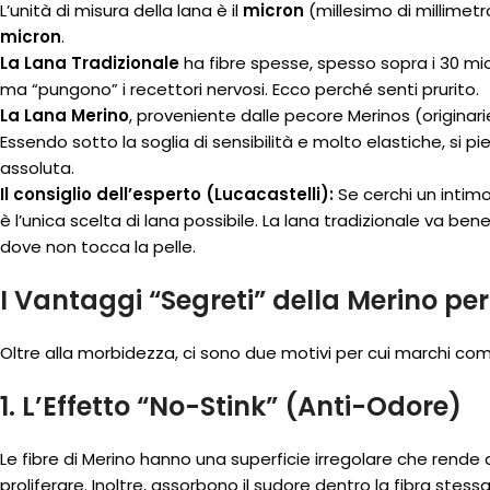
L’unità di misura della lana è il
micron
(millesimo di millimetro
micron
.
La Lana Tradizionale
ha fibre spesse, spesso sopra i 30 mic
ma “pungono” i recettori nervosi. Ecco perché senti prurito.
La Lana Merino
, proveniente dalle pecore Merinos (originar
Essendo sotto la soglia di sensibilità e molto elastiche, si 
assoluta.
Il consiglio dell’esperto (Lucacastelli):
Se cerchi un intimo
è l’unica scelta di lana possibile. La lana tradizionale va ben
dove non tocca la pelle.
I Vantaggi “Segreti” della Merino per
Oltre alla morbidezza, ci sono due motivi per cui marchi c
1. L’Effetto “No-Stink” (Anti-Odore)
Le fibre di Merino hanno una superficie irregolare che rende d
proliferare. Inoltre, assorbono il sudore dentro la fibra stessa