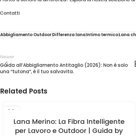
Contatti
Abbigliamento Outdoor
Differenza lana
Intimo termico
Lana ch
Newer
Guida all’Abbigliamento Antitaglio (2026): Non è solo
una “tutona”, è il tuo salvavita.
Related Posts
20
OTT
Lana Merino: La Fibra Intelligente
per Lavoro e Outdoor | Guida by