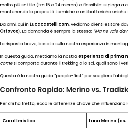
molto più sottile (tra 15 e 24 micron) e flessibile: si piega
mantenendo le proprietà termiche e antibatteriche uniche d
Da anni, qui in
Lucacastelli.com
, vediamo clienti esitare da
Ortovox
). La domanda è sempre la stessa:
“Ma ne vale davv
La risposta breve, basata sulla nostra esperienza in montag
In questa guida, mettiamo la nostra
esperienza di prima
come
si comporta durante il trekking o lo sci, quali sono i v
Questa è la nostra guida “people-first” per scegliere l’abbi
Confronto Rapido: Merino vs. Tradizi
Per chi ha fretta, ecco le differenze chiave che influenzano 
Caratteristica
Lana Merino (es.