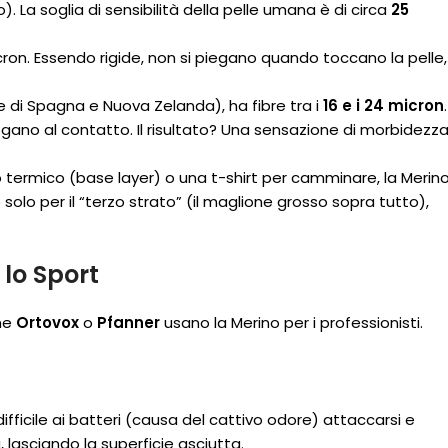
). La soglia di sensibilità della pelle umana è di circa
25
ron. Essendo rigide, non si piegano quando toccano la pelle,
ie di Spagna e Nuova Zelanda), ha fibre tra i
16 e i 24 micron
.
piegano al contatto. Il risultato? Una sensazione di morbidezz
 termico (base layer) o una t-shirt per camminare, la Merin
e solo per il “terzo strato” (il maglione grosso sopra tutto),
 lo Sport
ome
Ortovox
o
Pfanner
usano la Merino per i professionisti.
ifficile ai batteri (causa del cattivo odore) attaccarsi e
, lasciando la superficie asciutta.