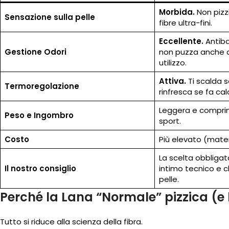
Morbida.
Non pizzi
Sensazione sulla pelle
fibre ultra-fini.
Eccellente.
Antiba
Gestione Odori
non puzza anche d
utilizzo.
Attiva.
Ti scalda s
Termoregolazione
rinfresca se fa cal
Leggera e comprimi
Peso e Ingombro
sport.
Costo
Più elevato (mater
La scelta obbliga
Il nostro consiglio
intimo tecnico e c
pelle.
Perché la Lana “Normale” pizzica (e 
Tutto si riduce alla scienza della fibra.