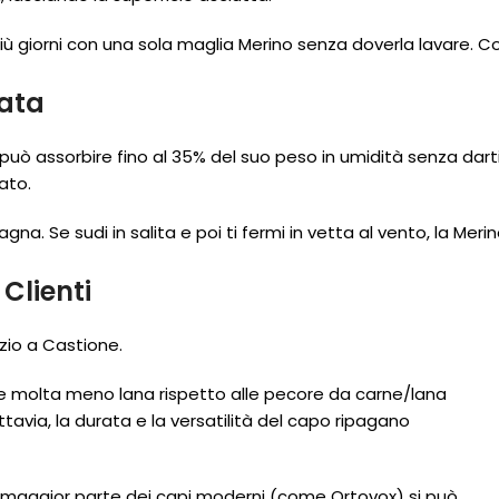
iù giorni con una sola maglia Merino senza doverla lavare. C
ata
 può assorbire fino al 35% del suo peso in umidità senza dart
ato.
. Se sudi in salita e poi ti fermi in vetta al vento, la Meri
Clienti
io a Castione.
 molta meno lana rispetto alle pecore da carne/lana
uttavia, la durata e la versatilità del capo ripagano
a maggior parte dei capi moderni (come Ortovox) si può