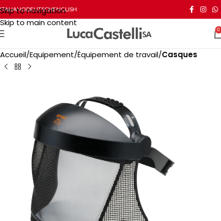
Skip to navigation
ITALIANO
DEUTSCH
ENGLISH
Skip to main content
0
Accueil
Equipement
Équipement de travail
Casques