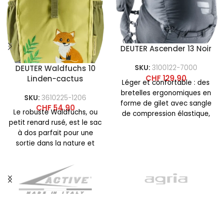
DEUTER Ascender 13 Noir
DEUTER Waldfuchs 10
SKU:
3100122-7000
CHF
129.90
Linden-cactus
Léger et confortable : des
bretelles ergonomiques en
SKU:
3610225-1206
forme de gilet avec sangle
CHF
54.90
Le robuste Waldfuchs, ou
de compression élastique,
petit renard rusé, est le sac
des sangles de poitrine
à dos parfait pour une
sortie dans la nature et