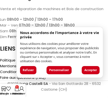
Vente et réparation de machines et Bois de construction
Lun
08h00 – 12h00 / 13h00 – 17h00
Mar – Ven
07h30 – 12h00 / 13h00 – 18h00
Sam
08h00 – 12h00 / 13h00 – 17h00
Nous accordons de l’importance à votre vie
Dim
Fermé
privée
Nous utilisons des cookies pour améliorer votre
LIENS
expérience de navigation, vous proposer des publicités
ou contenus personnalisés et analyser notre trafic. En
cliquant sur « Accepter », vous consentez à notre
Politique de confidentialité
utilisation des cookies.
Mentions légales
Refuser
Personnaliser
Accepter
Conditions générales d'utilisation
Foire aux questions (FAQ)
©2025
Luca Castelli SA
- Via San Gottardo 28 - 6532
0
Castione (CH)
iste de souhaits
Shop
Panier
Mon compte