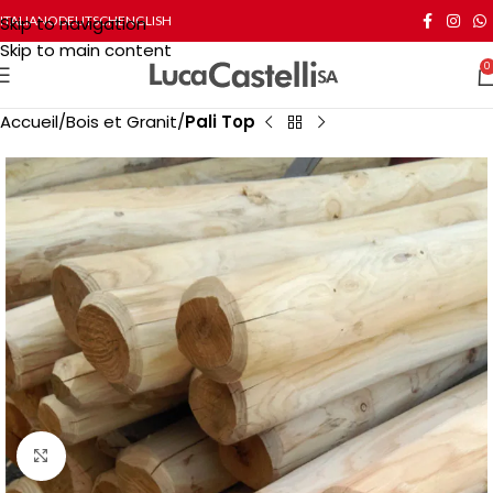
Skip to navigation
ITALIANO
DEUTSCH
ENGLISH
Skip to main content
0
Accueil
Bois et Granit
Pali Top
Click to enlarge