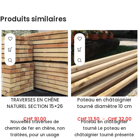
Produits similaires
TRAVERSES EN CHÊNE
Poteau en châtaignier
NATUREL SECTION 15×26
tourné diamètre 10 cm
cm (Qualité 1A)
CHF
91.00
CHF
13.50
–
CHF
32.00
Nouvelles traverses de
Poteau en châtaignier
chemin de fer en chêne, non
tourné Le poteau en
traitées, pour un usage
châtaignier tourné présente