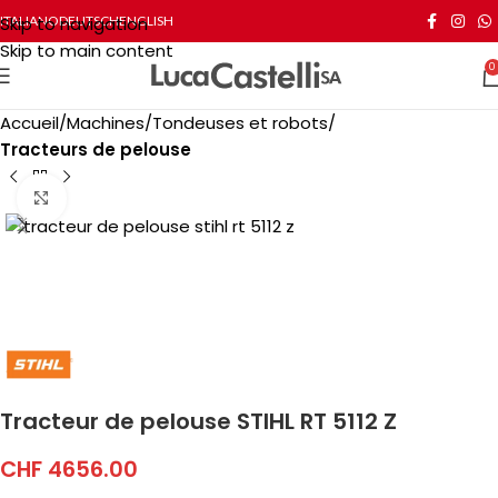
Skip to navigation
ITALIANO
DEUTSCH
ENGLISH
Skip to main content
0
Accueil
Machines
Tondeuses et robots
Tracteurs de pelouse
Click to enlarge
Tracteur de pelouse STIHL RT 5112 Z
CHF
4656.00