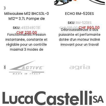
Milwaukee M12 BHCS3L-0
ECHO RM-520ES
M12™ 3.7L Pompe de
SKU:
RM-520ES
pulvérisation chimique
CHF
860.00
SKU:
4933480781
CHF
1185.00
Débroussailleuse à dos
CHF
230.00
Fonctionnalités Pression
puissante et performante
instantanée, constante et
dotée d’un moteur incliné
réglable pour un contrôle
innovant pour un travail
maximal 3 modes de
extrêmement confortable
pression différents pour
et une excellente
différentes applications
maniabilité,
telles que