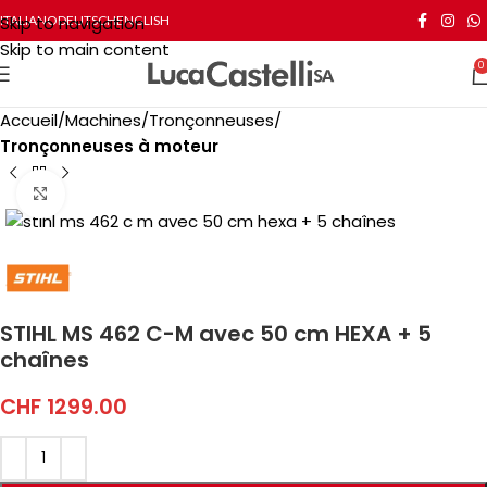
Skip to navigation
ITALIANO
DEUTSCH
ENGLISH
Skip to main content
0
Accueil
Machines
Tronçonneuses
Tronçonneuses à moteur
Click to enlarge
STIHL MS 462 C-M avec 50 cm HEXA + 5
chaînes
CHF
1299.00