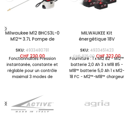
Milwaukee M12 BHCS3L-0
MILWAUKEE Kit
M12™ 3.7L Pompe de
énergétique 18V
pulvérisation chimique
M18NRG-503
SKU:
4933480781
SKU:
4933451423
CHF
230.00
CHF
322.00
CHF
825.00
Fonctionnalités Pression
Fourniture : 1 x M12 B2 - M12™
instantanée, constante et
batterie 2,0 Ah 3 x M18 B5 -
réglable pour un contrôle
M18™ batterie 5,0 Ah 1 x M12-
maximal 3 modes de
18 FC - M12™-M18™ chargeur
pression différents pour
rapide
différentes applications
telles que