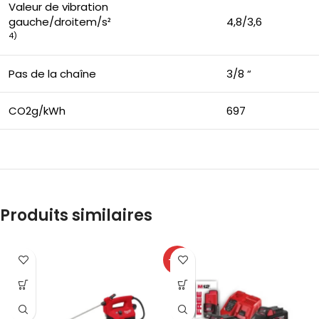
Valeur de vibration
gauche/droitem/s²
4,8/3,6
4)
Pas de la chaîne
3/8 “
CO2g/kWh
697
Produits similaires
-61%