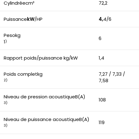
Cylindréecm³
72,2
Puissance
kW
/
HP
4,
4/6
Pesokg
6
1
)
Rapport poids/puissance kg/kW
1,4
Poids completkg
7,27 / 7,33 /
7,58
2)
Niveau de pression acoustiqueB(A)
108
3)
Niveau de puissance acoustiqueB(A)
119
3)