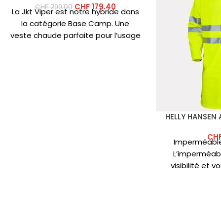
CHF
179.40
CHF
299.00
La Jkt Viper est notre hybride dans
la catégorie Base Camp. Une
veste chaude parfaite pour l’usage
quotidien et pour
HELLY HANSEN 
CH
Imperméable 
L’imperméabl
visibilité et 
Teneur en fibres
100 % 