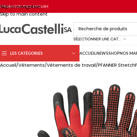
Skip to navigation
ITALIANO
DEUTSCH
ENGLISH
Skip to main content
SÉLECTIONNER UNE CATÉGORIE
LES CATÉGORIES
ACCUEIL
NEWS
SHOP
NOS MA
Accueil
Vêtements
Vêtements de travail
PFANNER StretchFl