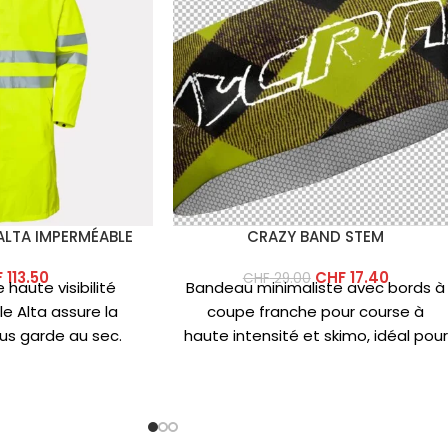
ALTA IMPERMÉABLE
CRAZY BAND STEM
F
113.50
CHF
17.40
CHF
29.00
haute visibilité
Bandeau minimaliste avec bords à
e Alta assure la
coupe franche pour course à
vous garde au sec.
haute intensité et skimo, idéal pour
 : Tissu principal :
l’utilisation sous le casque.
polyester