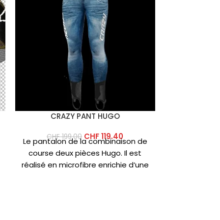
CRAZY PANT HUGO
CRAZY
CHF
119.40
CHF
199.00
CHF
399
Le pantalon de la combinaison de
La veste la
course deux pièces Hugo. Il est
notre collecti
réalisé en microfibre enrichie d’une
de haut
impression en graphène
techniques