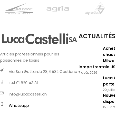
ACTUALITÉ
Achet
Articles professionnels pour les
chaus
passionnés de loisirs
Milwa
lampe frontale U
Via San Gottardo 28, 6532 Castione
7 août 2026
Luca 
+41 91 829 43 31
parte
20 juill
info@lucacastelli.ch
Nouve
dispo
Whatsapp
15 juin 