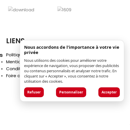
LIENS
Nous accordons de l’importance à votre vie
privée
s
Politique de confidentialité
Nous utilisons des cookies pour améliorer votre
Mentions légales
expérience de navigation, vous proposer des publicités
Conditions générales d'utilisation
ou contenus personnalisés et analyser notre trafic. En
Foire aux questions (FAQ)
cliquant sur « Accepter », vous consentez à notre
utilisation des cookies.
Refuser
Personnaliser
Accepter