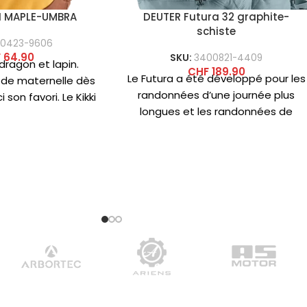
KI MAPLE-UMBRA
DEUTER Futura 32 graphite-
schiste
10423-9606
F
64.90
SKU:
3400821-4409
 dragon et lapin.
CHF
189.90
Le Futura a été développé pour les
de maternelle dès
randonnées d’une journée plus
i son favori. Le Kikki
longues et les randonnées de
sède un
plusieurs jours, où l’objectif