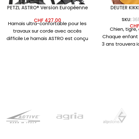
PETZL ASTRO® Version Européenne
DEUTER KIK
SKU:
36
CHF
427.00
Harnais ultra-confortable pour les
CH
Chien, tigre,
travaux sur corde avec accès
Chaque enfant 
difficile Le harnais ASTRO est conçu
3 ans trouvera ic
pour les cordistes ayant un
pos