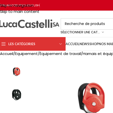
Skip to navigation
ITALIANO
DEUTSCH
ENGLISH
Skip to main content
SÉLECTIONNER UNE CATÉGORIE
LES CATÉGORIES
ACCUEIL
NEWS
SHOP
NOS MA
Accueil
Equipement
Équipement de travail
Harnais et équi