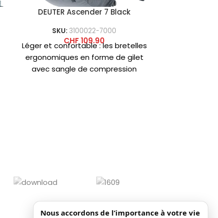
DEUTER Ascender 7 Black
DEUTER
SKU:
3100022-7000
CHF
109.90
Léger et confortable : les bretelles
SKU
ergonomiques en forme de gilet
Déplacez
avec sangle de compression
légèrement
élastique, les sangles pectorales
en montagn
réglables
dorsal Lite d
perforées e
Nous accordons de l’importance à votre vie