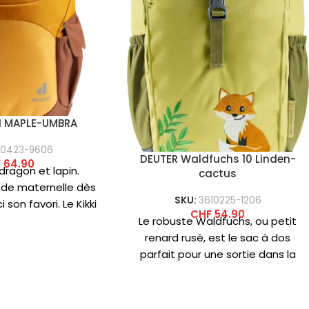
KI MAPLE-UMBRA
10423-9606
DEUTER Waldfuchs 10 Linden-
F
64.90
 dragon et lapin.
cactus
de maternelle dès
SKU:
3610225-1206
i son favori. Le Kikki
CHF
54.90
sède un
Le robuste Waldfuchs, ou petit
renard rusé, est le sac à dos
parfait pour une sortie dans la
nature et