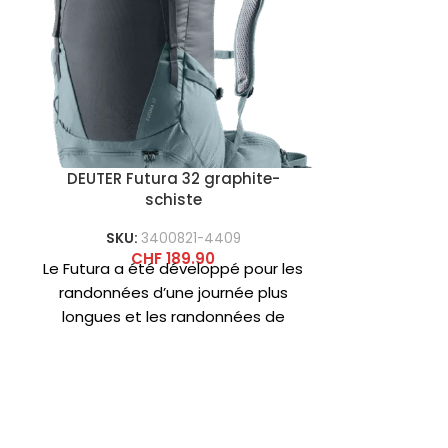
DEUTER Futura 32 graphite-
KASK SUP
schiste
SKU:
SKU:
3400821-4409
DESCRIPTION
CHF
189.90
Le Futura a été développé pour les
COQUE EXTÉRI
randonnées d’une journée plus
HD BANDE AV
longues et les randonnées de
COQUE INT
plusieurs jours, où l’objectif
Ccycled® b