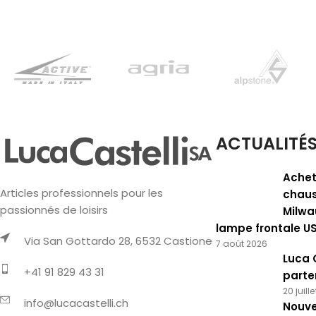
ACTUALITÉ
Achet
Articles professionnels pour les
chaus
passionnés de loisirs
Milwa
lampe frontale U
Via San Gottardo 28, 6532 Castione
7 août 2026
Luca 
+41 91 829 43 31
parte
20 juill
info@lucacastelli.ch
Nouve