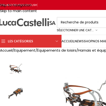
Skip to navigation
ITALIANO
DEUTSCH
ENGLISH
Skip to main content
SÉLECTIONNER UNE CATÉGORIE
LES CATÉGORIES
ACCUEIL
NEWS
SHOP
NOS MA
Accueil
Equipement
Équipements de loisirs
Harnais et équ