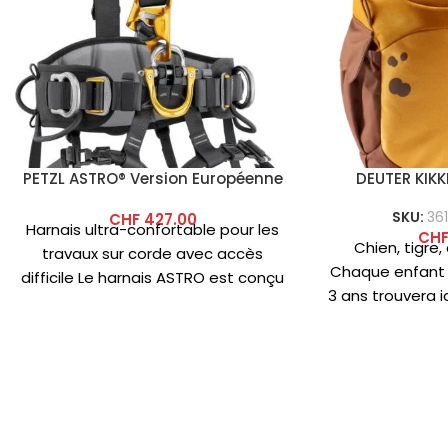
PETZL ASTRO® Version Européenne
DEUTER KIK
SKU:
36
CHF
427.00
Harnais ultra-confortable pour les
CH
Chien, tigre,
travaux sur corde avec accès
Chaque enfant 
difficile Le harnais ASTRO est conçu
3 ans trouvera ic
pour les cordistes ayant un
pos